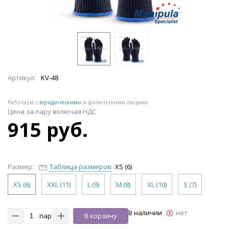
Артикул:
KV-48
Работаем с
юридическими
и физическими лицами
Цена за пару включая НДС
915 руб.
Размер:
Таблица размеров
XS (6)
XS (6)
XXL (11)
L (9)
M (8)
XL (10)
S (7)
В наличии
нет
пар
В корзину