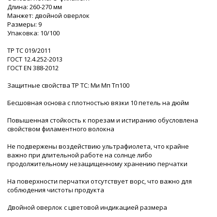
Длина: 260-270 мм
Манжет: двойной оверлок
Размеры: 9
Упаковка: 10/100
ТР ТС 019/2011
ГОСТ 12.4.252-2013
ГОСТ ЕN 388-2012
Защитные свойства ТР ТС: Ми Мп Тп100
Бесшовная основа с плотностью вязки 10 петель на дюйм
Повышенная стойкость к порезам и истиранию обусловлена
свойством филаментного волокна
Не подвержены воздействию ультрафиолета, что крайне
важно при длительной работе на солнце либо
продолжительному незащищенному хранению перчатки
На поверхности перчатки отсутствует ворс, что важно для
соблюдения чистоты продукта
Двойной оверлок с цветовой индикацией размера