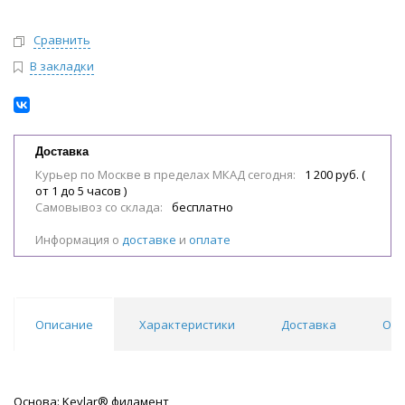
Сравнить
В закладки
Доставка
Курьер по Москве в пределах МКАД сегодня:
1 200 руб. (
от 1 до 5 часов )
Самовывоз со склада:
бесплатно
Информация о
доставке
и
оплате
Описание
Характеристики
Доставка
Отз
Основа: Kevlar® филамент