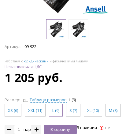
Артикул:
09-922
Работаем с
юридическими
и физическими лицами
Цена включая НДС
1 205 руб.
Размер:
Таблица размеров
L (9)
XS (6)
XXL (11)
L (9)
S (7)
XL (10)
M (8)
В наличии
нет
пар
В корзину