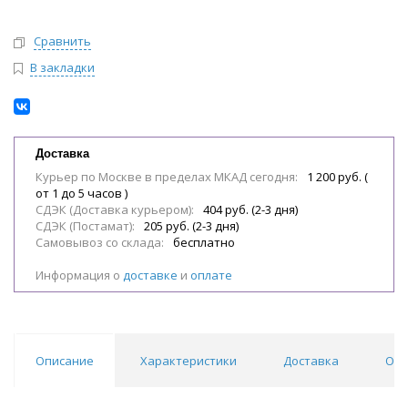
Сравнить
В закладки
Доставка
Курьер по Москве в пределах МКАД сегодня:
1 200 руб. (
от 1 до 5 часов )
СДЭК (Доставка курьером):
404 руб. (2-3 дня)
СДЭК (Постамат):
205 руб. (2-3 дня)
Самовывоз со склада:
бесплатно
Информация о
доставке
и
оплате
Описание
Характеристики
Доставка
Отз