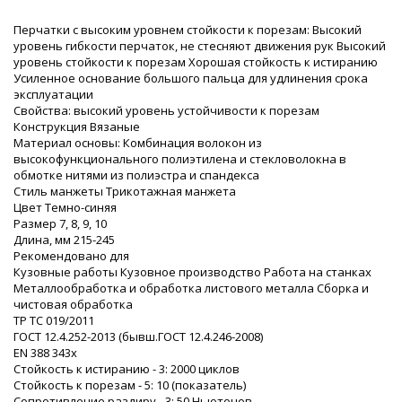
Перчатки с высоким уровнем стойкости к порезам: Высокий
уровень гибкости перчаток, не стесняют движения рук Высокий
уровень стойкости к порезам Хорошая стойкость к истиранию
Усиленное основание большого пальца для удлинения срока
эксплуатации
Свойства: высокий уровень устойчивости к порезам
Конструкция Вязаные
Материал основы: Комбинация волокон из
высокофункционального полиэтилена и стекловолокна в
обмотке нитями из полиэстра и спандекса
Стиль манжеты Трикотажная манжета
Цвет Темно-синяя
Размер 7, 8, 9, 10
Длина, мм 215-245
Рекомендовано для
Кузовные работы Кузовное производство Работа на станках
Металлообработка и обработка листового металла Сборка и
чистовая обработка
ТР ТС 019/2011
ГОСТ 12.4.252-2013 (бывш.ГОСТ 12.4.246-2008)
EN 388 343x
Стойкость к истиранию - 3: 2000 циклов
Стойкость к порезам - 5: 10 (показатель)
Сопротивление раздиру - 3: 50 Ньютонов