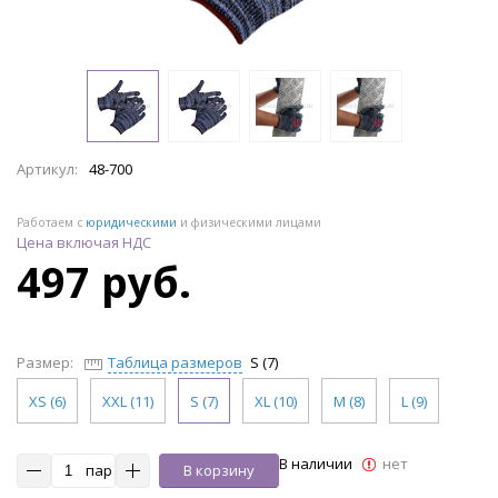
Артикул:
48-700
Работаем с
юридическими
и физическими лицами
Цена включая НДС
497 руб.
Размер:
Таблица размеров
S (7)
XS (6)
XXL (11)
S (7)
XL (10)
M (8)
L (9)
В наличии
нет
пар
В корзину