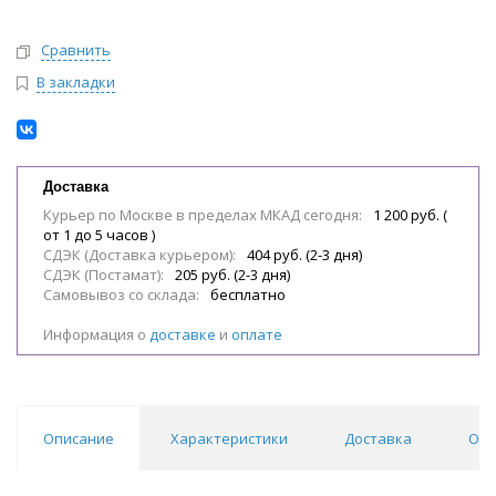
Сравнить
В закладки
Доставка
Курьер по Москве в пределах МКАД сегодня:
1 200 руб. (
от 1 до 5 часов )
СДЭК (Доставка курьером):
404 руб. (2-3 дня)
СДЭК (Постамат):
205 руб. (2-3 дня)
Самовывоз со склада:
бесплатно
Информация о
доставке
и
оплате
Описание
Характеристики
Доставка
Отз