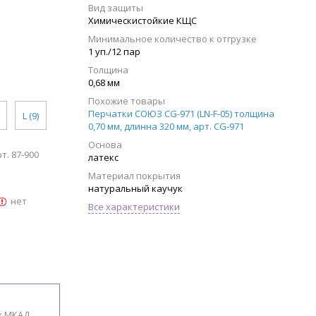
Вид защиты
Химическистойкие КЩС
Минимальное количество к отгрузке
1 уп./12 пар
Толщина
0,68 мм
Похожие товары
Перчатки СОЮЗ CG-971 (LN-F-05) толщина
L (9)
0,70 мм, длинна 320 мм, арт. CG-971
Основа
т. 87-900
латекс
Материал покрытия
натуральный каучук
нет
Все характеристики
х МКАД