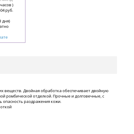
 часов )
404 руб.
3 дня)
атно
лате
их веществ. Двойная обработка обеспечивает двойную
ной ромбической отделкой. Прочные и долговечные, с
ть опасность раздражения кожи.
боткой