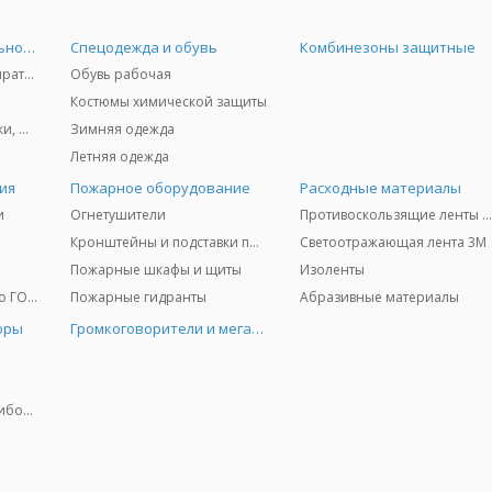
Средства индивидуальной защиты
Спецодежда и обувь
Комбинезоны защитные
Защита дыхания - респираторы, противогазы, фильтры, дозиметры
Обувь рабочая
Костюмы химической защиты
Защита глаз и лица - очки, щитки
Зимняя одежда
Летняя одежда
ия
Пожарное оборудование
Расходные материалы
и
Огнетушители
Противоскользящие ленты 3
Кронштейны и подставки под огнетушители
Светоотражающая лента 3M
Пожарные шкафы и щиты
Изоленты
Медицинское имущество ГО и ЧС
Пожарные гидранты
Абразивные материалы
оры
Громкоговорители и мегафоны
Колориметрические приборы