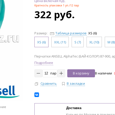
Цена включая НДС
Кратность упаковки 1 уп./12 пар
322 руб.
Размер:
Таблица размеров
XS (6)
XS (6)
XXL (11)
S (7)
XL (10)
M (8)
Перчатки ANSELL AlphaTec (БАЙ-КОЛОР) 87-900, ар
Подробнее
пар
В корзину
В наличии
Сравнить
В закладки
ение
Доставка
Курьер по Москве в предела