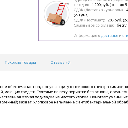
сегодня:
1 200 руб. ( от 1 до 5
СДЭК (Доставка курьером):
(2-3 дня)
СДЭК (Постамат):
205 руб. (2-
Самовывоз со склада:
беспл
Информация о
доставке
и
оп
Похожие товары
Отзывы (
0
)
еном обеспечивает надежную защиту от широкого спектра химическ
й, моющих средств. Тяжелые по весу перчатки без основы, с рельеф
чественная мягкая подкладка из чистого хлопка. Помогает уменьши
масленный) захват; хлопковое напыление с антибактериальной обра