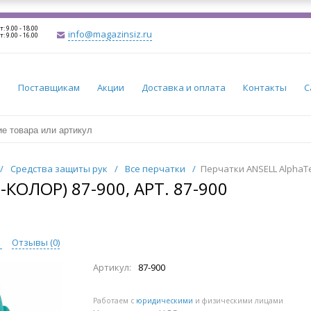
т: 9.00 - 18.00
info@magazinsiz.ru
т: 9.00 - 16.00
и
Поставщикам
Акции
Доставка и оплата
Контакты
С
/
Средства защиты рук
/
Все перчатки
/
Перчатки ANSELL AlphaTec
КОЛОР) 87-900, АРТ. 87-900
ы
Отзывы (
0
)
Артикул:
87-900
Работаем с
юридическими
и физическими лицами