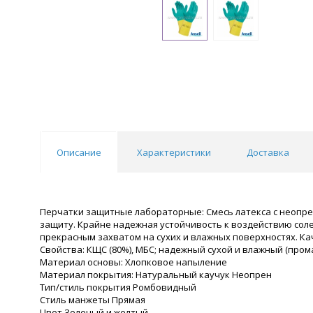
Описание
Характеристики
Доставка
Перчатки защитные лабораторные: Смесь латекса с неопр
защиту. Крайне надежная устойчивость к воздействию соле
прекрасным захватом на сухих и влажных поверхностях. Ка
Свойства: КЩС (80%), МБС; надежный сухой и влажный (про
Материал основы: Хлопковое напыление
Материал покрытия: Натуральный каучук Неопрен
Тип/стиль покрытия Ромбовидный
Стиль манжеты Прямая
Цвет Зеленый и желтый