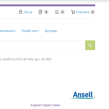
Вход
0
0
Корзина
0
амовывоз
Прайс-лист
Бренды
 (БАЙ-КОЛОР) 87-900, арт. 87-900
Характеристики