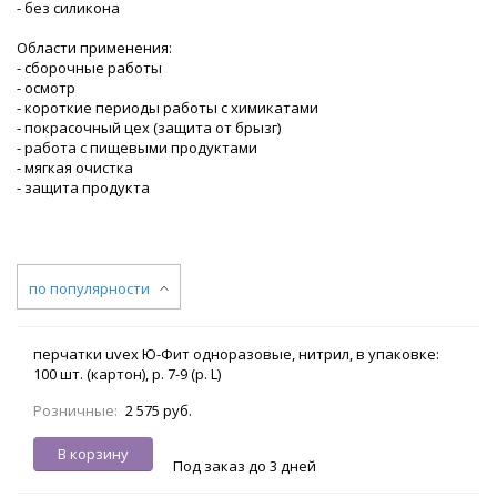
- без силикона
Области применения:
- сборочные работы
- осмотр
- короткие периоды работы с химикатами
- покрасочный цех (защита от брызг)
- работа с пищевыми продуктами
- мягкая очистка
- защита продукта
по популярности
перчатки uvex Ю-Фит одноразовые, нитрил, в упаковке:
100 шт. (картон), р. 7-9 (р. L)
Розничные:
2 575 руб.
В корзину
Под заказ до 3 дней