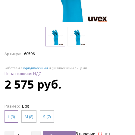
Артикул:
60596
Работаем с
юридическими
и физическими лицами
Цена включая НДС
2 575 руб.
Размер:
L (9)
L (9)
M (8)
S (7)
В наличии
нет