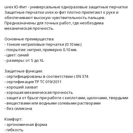
uvex Ю-Фит - универсальные одноразовые защитные перчатки
Защитные перчатки uvex ю-фит плотно прилегают к руке и
обеспечивают высокую чувствительность пальцев.
Предназначены для точных работ, где необходима
механическая прочность.
Основные преимущества:
- тонкие нитриловые перчатки (0.10 мм.)
- покрытие: нитрил, примерно 0.10 мм.
- цвет: синий
- размеры: от S до XL
Защитные функции:
- сертифицированы в соответствии с EN 374
- сертификация ТР ТС 019/2011
- хороший захват
- хорошая механическая прочность
- защита от брызг при работе с кислотами, щелочами, твердыми
- веществами или водными солевыми растворами
- без силикона
Комфорт:
- эргономичная форма
- гибкость