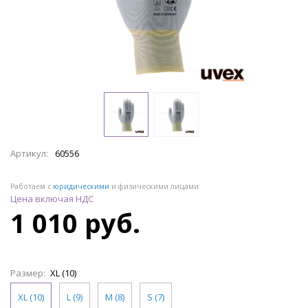
Артикул:
60556
Работаем с
юридическими
и физическими лицами
Цена включая НДС
1 010 руб.
Размер:
XL (10)
XL (10)
L (9)
M (8)
S (7)