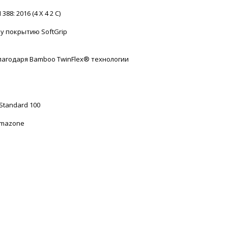
88: 2016 (4 X 4 2 C)
у покрытию SoftGrip
благодаря Bamboo TwinFlex® технологии
Standard 100
imazone