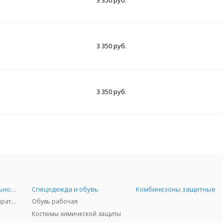
3 350 руб.
3 350 руб.
3 350 руб.
Средства индивидуальной защиты
Спецодежда и обувь
Комбинезоны защитные
Защита дыхания - респираторы, противогазы, фильтры, дозиметры
Обувь рабочая
Костюмы химической защиты