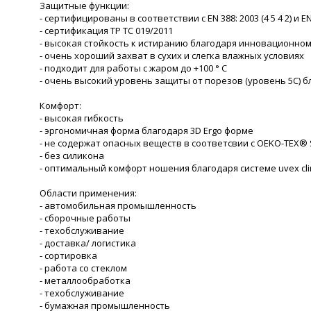
Защитные функции:
- сертифицированы в соответствии с EN 388: 2003 (4 5 4 2) и EN 3
- сертификация ТР ТС 019/2011
- высокая стойкость к истиранию благодаря инновационном
- очень хороший захват в сухих и слегка влажных условиях
- подходит для работы с жаром до +100 ° C
- очень высокий уровень защиты от порезов (уровень 5С) 
Комфорт:
- высокая гибкость
- эргономичная форма благодаря 3D Ergo форме
- не содержат опасных веществ в соответсвии с OEKO-TEX® 
- без силикона
- оптимальный комфорт ношения благодаря системе uvex cl
Области применения:
- автомобильная промышленность
- сборочные работы
- техобслуживание
- доставка/ логистика
- сортировка
- работа со стеклом
- металлообработка
- техобслуживание
- бумажная промышленность