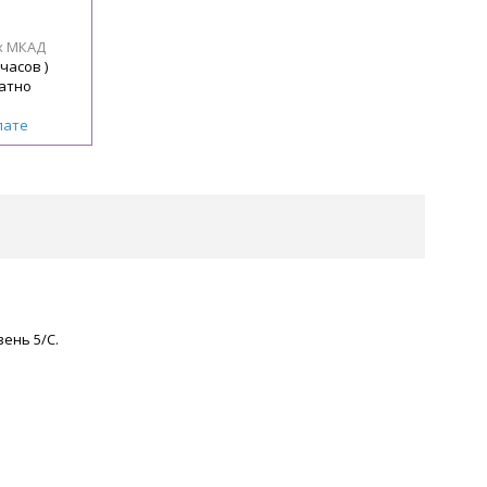
х МКАД
 часов )
атно
лате
ень 5/C.