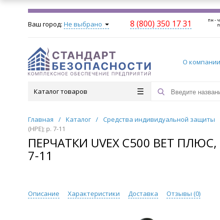
пн - ч
8 (800) 350 17 31
Ваш город:
Не выбрано
п
О компани
Каталог товаров
Главная
/
Каталог
/
Средства индивидуальной защиты
(HPE); р. 7-11
ПЕРЧАТКИ UVEX С500 ВЕТ ПЛЮС,
7-11
Описание
Характеристики
Доставка
Отзывы (
0
)