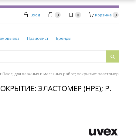
Вход
0
0
Корзина
0
амовывоз
Прайс-лист
Бренды
т Плюс, для влажных и масляных работ; покрытие: эластомер
КРЫТИЕ: ЭЛАСТОМЕР (HPE); Р.