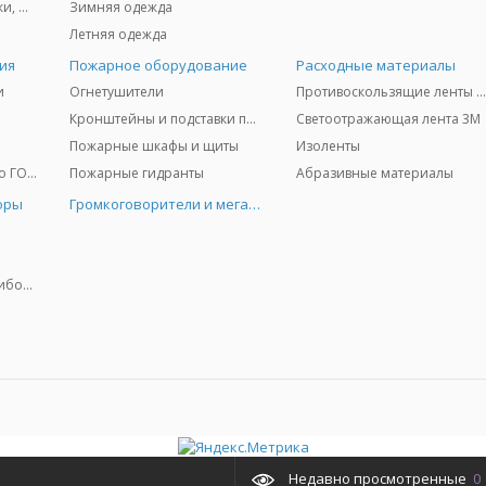
Защита глаз и лица - очки, щитки
Зимняя одежда
Летняя одежда
ия
Пожарное оборудование
Расходные материалы
и
Огнетушители
Противоскользящие ленты 3
Кронштейны и подставки под огнетушители
Светоотражающая лента 3M
Пожарные шкафы и щиты
Изоленты
Медицинское имущество ГО и ЧС
Пожарные гидранты
Абразивные материалы
оры
Громкоговорители и мегафоны
Колориметрические приборы
Недавно просмотренные
0