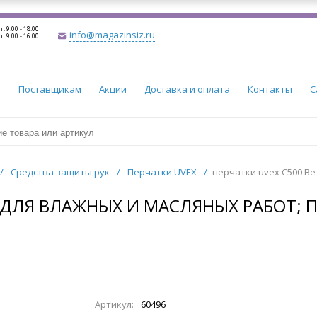
т: 9.00 - 18.00
info@magazinsiz.ru
т: 9.00 - 16.00
и
Поставщикам
Акции
Доставка и оплата
Контакты
С
/
Средства защиты рук
/
Перчатки UVEX
/
перчатки uvex С500 Ве
 ДЛЯ ВЛАЖНЫХ И МАСЛЯНЫХ РАБОТ; ПО
Артикул:
60496