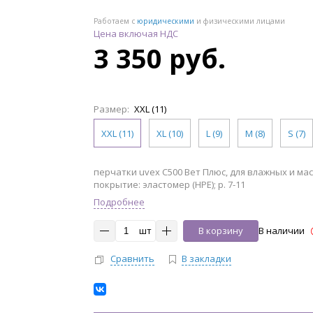
Работаем с
юридическими
и физическими лицами
Цена включая НДС
3 350 руб.
Размер:
XXL (11)
XXL (11)
XL (10)
L (9)
M (8)
S (7)
перчатки uvex С500 Вет Плюс, для влажных и ма
покрытие: эластомер (HPE); р. 7-11
Подробнее
шт
В корзину
В наличии
Сравнить
В закладки