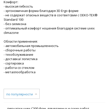
Комфорт:
- высокая гибкость
- эргономичная форма благодаря 3D Ergo форме
- не содержат опасных веществ в соответсвии с OEKO-TEX®
Standard 100
- без силикона
- оптимальный комфорт ношения благодаря системе uvex
climazone
Области применения:
- автомобильная промышленность
- сборочные работы
- техобслуживание
- доставка/ логистика
- сортировка
- работа со стеклом
- металлообработка
по популярности
перчатки uvex С300 Фом, для влажных и сухих работ,