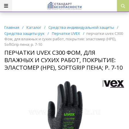
Главная
/
Каталог
/
Средства индивидуальной защиты
/
Средства защиты рук
/
Перчатки UVEX
/
перчатки uvex С300
Фом, для влажных и сухих работ, покрытие: эластомер (HPE),
SoftGrip пена; р. 7-10
ПЕРЧАТКИ UVEX С300 ФОМ, ДЛЯ
ВЛАЖНЫХ И СУХИХ РАБОТ, ПОКРЫТИЕ:
ЭЛАСТОМЕР (HPE), SOFTGRIP ПЕНА; Р. 7-10