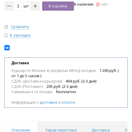
В наличии
нет
шт
В корзину
Сравнить
В закладки
Доставка
Курьер по Москве в пределах МКАД сегодня:
1 200 руб. (
от 1 до 5 часов )
СДЭК (Доставка курьером):
404 руб. (2-3 дня)
СДЭК (Постамат):
205 руб. (2-3 дня)
Самовывоз со склада:
бесплатно
Информация о
доставке
и
оплате
Описание
Характеристики
Доставка
Отз