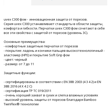
uvex С300 фом - инновационная защита от порезов.
Серия uvex C300 устанавливает стандарты в области защиты,
комфорта и гибкости. Перчатки uvex C300 фом сочетают в себе
все эти свойства с защитой от порезов (уровень 3C).
Основные преимущества:
- комфортные защитные перчатки от порезов
- покрытие: ладонь и кончики пальцев высокотехнологичный -
эластомер (HPE) и покрытие Soft Grip фом
- цвет: черный
- размер: от 7 до 11
Защитные функции:
- сертифицированы в соответствии с EN 388: 2003 (4 3 4 2) и EN
388: 2016 (4 X 4 2 C)
- сертификация ТР ТС 019/2011
- очень хороший захват в сухих и слегка влажных условиях
- высокий уровень защиты от порезов благодаря Bamboo
TwinFlex® технологии