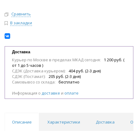
Сравнить
В закладки
Доставка
Курьер по Москве в пределах МКАД сегодня:
1 200 руб. (
от 1 до 5 часов )
СДЭК (Доставка курьером):
404 руб. (2-3 дня)
СДЭК (Постамат):
205 руб. (2-3 дня)
Самовывоз со склада:
бесплатно
Информация о
доставке
и
оплате
Описание
Характеристики
Доставка
Отз