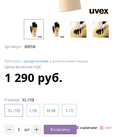
Артикул:
60558
Работаем с
юридическими
и физическими лицами
Цена включая НДС
1 290 руб.
Размер:
XL (10)
XL (10)
L (9)
M (8)
S (7)
В наличии
нет
шт
В корзину