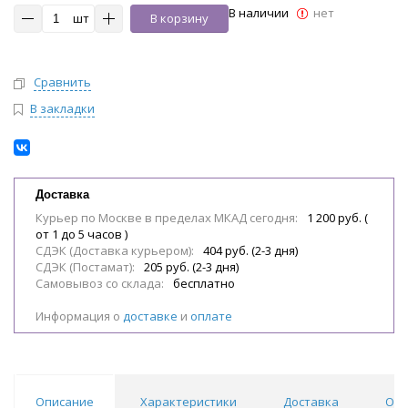
В наличии
нет
шт
В корзину
Сравнить
В закладки
Доставка
Курьер по Москве в пределах МКАД сегодня:
1 200 руб. (
от 1 до 5 часов )
СДЭК (Доставка курьером):
404 руб. (2-3 дня)
СДЭК (Постамат):
205 руб. (2-3 дня)
Самовывоз со склада:
бесплатно
Информация о
доставке
и
оплате
Описание
Характеристики
Доставка
Отз