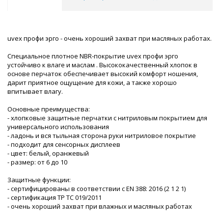
uvex профи эрго - очень хороший захват при масляных работах.
Специальное плотное NBR-покрытие uvex профи эрго
устойчиво к влаге и маслам . Высококачественный хлопок в
основе перчаток обеспечивает высокий комфорт ношения,
дарит приятное ощущение для кожи, а также хорошо
впитывает влагу.
Основные преимущества:
- хлопковые защитные перчатки с нитриловым покрытием для
универсального использования
- ладонь и вся тыльная сторона руки нитриловое покрытие
- подходит для сенсорных дисплеев
- цвет: белый, оранжевый
- размер: от 6 до 10
Защитные функции:
- сертифицированы в соответствии с EN 388: 2016 (2 1 2 1)
- сертификация ТР ТС 019/2011
- очень хороший захват при влажных и масляных работах