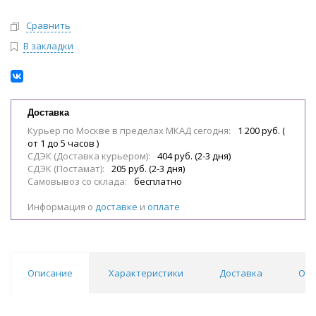
Сравнить
В закладки
Доставка
Курьер по Москве в пределах МКАД сегодня:
1 200 руб. (
от 1 до 5 часов )
СДЭК (Доставка курьером):
404 руб. (2-3 дня)
СДЭК (Постамат):
205 руб. (2-3 дня)
Самовывоз со склада:
бесплатно
Информация о
доставке
и
оплате
Описание
Характеристики
Доставка
Отз