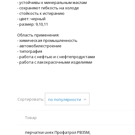
- устойчивы к минеральным маслам
- сохраняют гибкость на холоде
- стойкость к истиранию
- цвет: черный
- размер: 9,10,11
Область применения:
- химическая промышленность
- автомобилестроение
- типография
- работа с нефтью и с нефтепродуктами
- работа с лакокрасочными изделиями
Сортировать:
по популярности
Товар
перчатки uvex Профатрол PB35M,