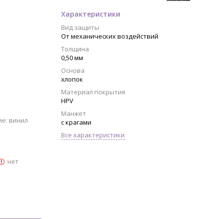
Характеристики
Вид защиты
От механических воздействий
Толщина
0,50 мм
Основа
хлопок
Материал покрытия
HPV
Манжет
ие: винил
с крагами
Все характеристики
нет