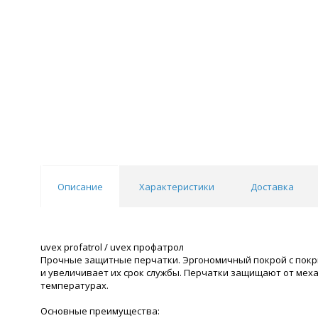
Описание
Характеристики
Доставка
uvex profatrol / uvex профатрол
Прочные защитные перчатки. Эргономичный покрой с покр
и увеличивает их срок службы. Перчатки защищают от ме
температурах.
Основные преимущества: