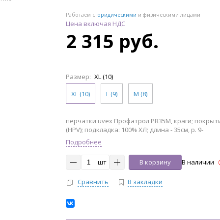
Работаем с
юридическими
и физическими лицами
Цена включая НДС
2 315 руб.
Размер:
XL (10)
XL (10)
L (9)
M (8)
перчатки uvex Профатрол PB35M, краги; покрыт
(HPV); подкладка: 100% ХЛ; длина - 35см, р. 9-
Подробнее
шт
В корзину
В наличии
Сравнить
В закладки