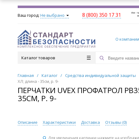
пн - ч
8 (800) 350 17 31
Ваш город:
Не выбрано
п
О компани
Каталог товаров
Главная
/
Каталог
/
Средства индивидуальной защиты
ХЛ; длина - 35см, р. 9-
ПЕРЧАТКИ UVEX ПРОФАТРОЛ PB35
35СМ, Р. 9-
Описание
Характеристики
Доставка
Отзывы (
0
)
Для увеличения картинки нажмите на изображ