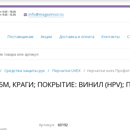
т: 9.00 - 18.00
info@magazinsiz.ru
т: 9.00 - 16.00
и
Поставщикам
Акции
Доставка и оплата
Контакты
С
/
Средства защиты рук
/
Перчатки UVEX
/
перчатки uvex Профатр
M, КРАГИ; ПОКРЫТИЕ: ВИНИЛ (HPV); 
Артикул:
60192
ение