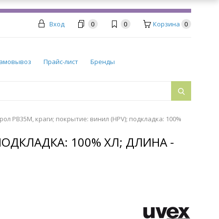
Вход
0
0
Корзина
0
амовывоз
Прайс-лист
Бренды
ол PB35M, краги; покрытие: винил (HPV); подкладка: 100%
ПОДКЛАДКА: 100% ХЛ; ДЛИНА -