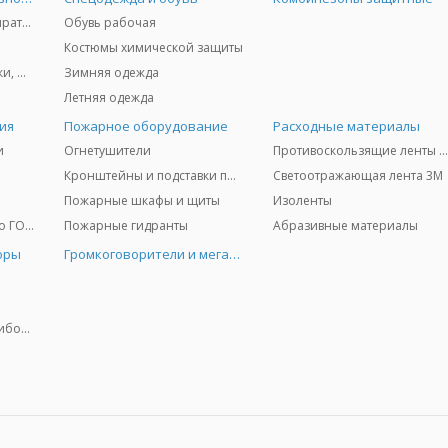
Защита дыхания - респираторы, противогазы, фильтры, дозиметры
Обувь рабочая
Костюмы химической защиты
Защита глаз и лица - очки, щитки
Зимняя одежда
Летняя одежда
ия
Пожарное оборудование
Расходные материалы
и
Огнетушители
Противоскользящие ленты 3
Кронштейны и подставки под огнетушители
Светоотражающая лента 3M
Пожарные шкафы и щиты
Изоленты
Медицинское имущество ГО и ЧС
Пожарные гидранты
Абразивные материалы
оры
Громкоговорители и мегафоны
Колориметрические приборы