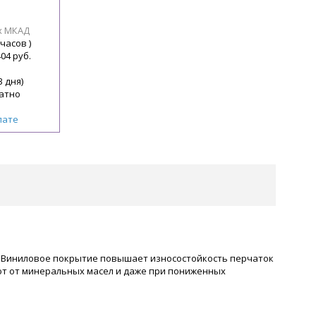
х МКАД
 часов )
404 руб.
3 дня)
атно
лате
. Виниловое покрытие повышает износостойкость перчаток
ют от минеральных масел и даже при пониженных