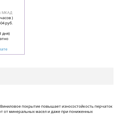
х МКАД
 часов )
404 руб.
3 дня)
атно
лате
. Виниловое покрытие повышает износостойкость перчаток
ют от минеральных масел и даже при пониженных