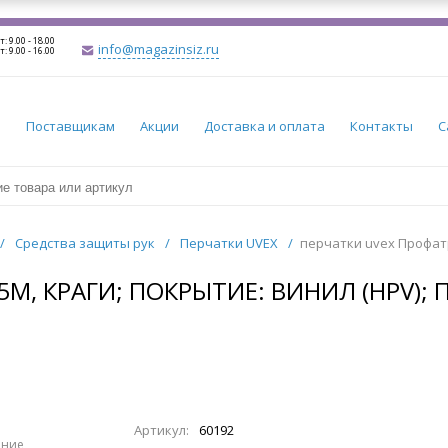
т: 9.00 - 18.00
info@magazinsiz.ru
т: 9.00 - 16.00
и
Поставщикам
Акции
Доставка и оплата
Контакты
С
/
Средства защиты рук
/
Перчатки UVEX
/
перчатки uvex Профатр
M, КРАГИ; ПОКРЫТИЕ: ВИНИЛ (HPV); 
Артикул:
60192
ение