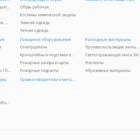
Защита дыхания - респираторы, противогазы, фильтры, дозиметры
Обувь рабочая
Костюмы химической защиты
Защита глаз и лица - очки, щитки
Зимняя одежда
Летняя одежда
ия
Пожарное оборудование
Расходные материалы
и
Огнетушители
Противоскользящие ленты 3
Кронштейны и подставки под огнетушители
Светоотражающая лента 3M
Пожарные шкафы и щиты
Изоленты
Медицинское имущество ГО и ЧС
Пожарные гидранты
Абразивные материалы
оры
Громкоговорители и мегафоны
Колориметрические приборы