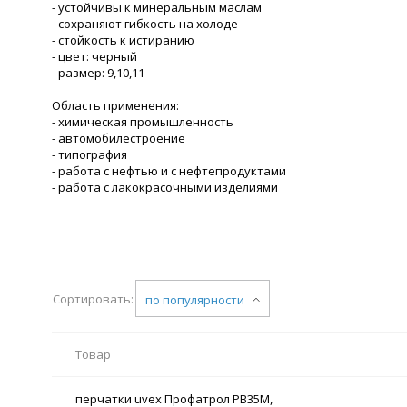
- устойчивы к минеральным маслам
- сохраняют гибкость на холоде
- стойкость к истиранию
- цвет: черный
- размер: 9,10,11
Область применения:
- химическая промышленность
- автомобилестроение
- типография
- работа с нефтью и с нефтепродуктами
- работа с лакокрасочными изделиями
Сортировать:
по популярности
Товар
перчатки uvex Профатрол PB35M,