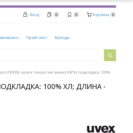
Вход
0
0
Корзина
0
амовывоз
Прайс-лист
Бренды
ол PB35M, краги; покрытие: винил (HPV); подкладка: 100%
ПОДКЛАДКА: 100% ХЛ; ДЛИНА -