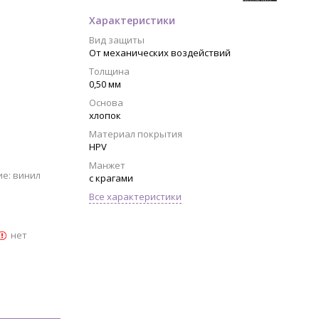
Характеристики
Вид защиты
От механических воздействий
Толщина
0,50 мм
Основа
хлопок
Материал покрытия
HPV
Манжет
ие: винил
с крагами
Все характеристики
нет