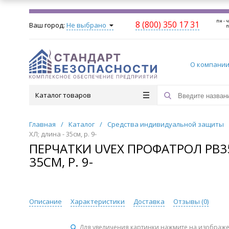
пн - ч
8 (800) 350 17 31
Ваш город:
Не выбрано
п
О компани
Каталог товаров
Главная
/
Каталог
/
Средства индивидуальной защиты
ХЛ; длина - 35см, р. 9-
ПЕРЧАТКИ UVEX ПРОФАТРОЛ PB35
35СМ, Р. 9-
Описание
Характеристики
Доставка
Отзывы (
0
)
Для увеличения картинки нажмите на изображ