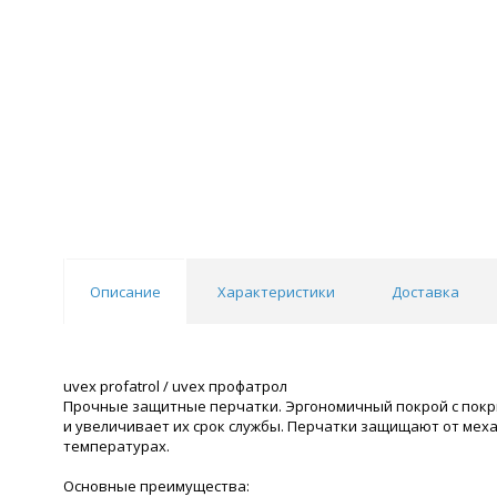
Описание
Характеристики
Доставка
uvex profatrol / uvex профатрол
Прочные защитные перчатки. Эргономичный покрой с покр
и увеличивает их срок службы. Перчатки защищают от ме
температурах.
Основные преимущества: