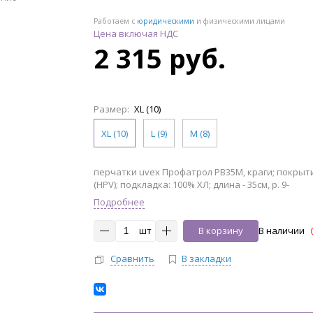
Работаем с
юридическими
и физическими лицами
Цена включая НДС
2 315 руб.
Размер:
XL (10)
XL (10)
L (9)
M (8)
перчатки uvex Профатрол PB35M, краги; покрыт
(HPV); подкладка: 100% ХЛ; длина - 35см, р. 9-
Подробнее
шт
В корзину
В наличии
Сравнить
В закладки