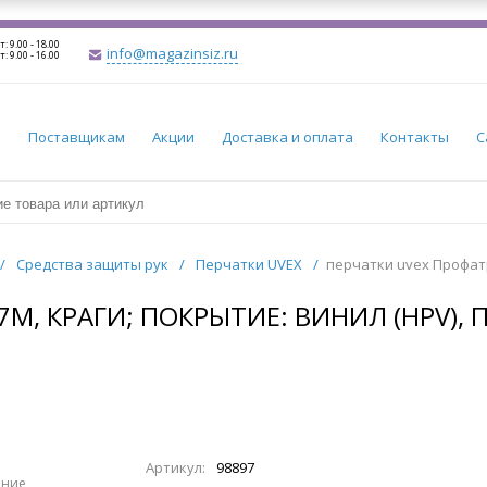
т: 9.00 - 18.00
info@magazinsiz.ru
т: 9.00 - 16.00
и
Поставщикам
Акции
Доставка и оплата
Контакты
С
/
Средства защиты рук
/
Перчатки UVEX
/
перчатки uvex Профатр
M, КРАГИ; ПОКРЫТИЕ: ВИНИЛ (HPV), 
Артикул:
98897
ение