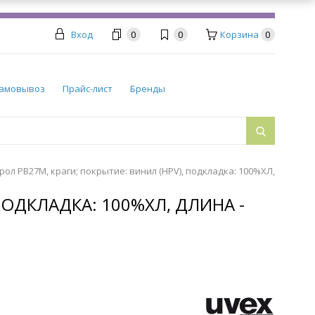
Вход
0
0
Корзина
0
амовывоз
Прайс-лист
Бренды
ол PB27M, краги; покрытие: винил (HPV), подкладка: 100%ХЛ,
ПОДКЛАДКА: 100%ХЛ, ДЛИНА -