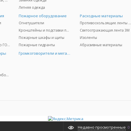
Защита глаз и лица - очки, щитки
Зимняя одежда
Летняя одежда
ия
Пожарное оборудование
Расходные материалы
и
Огнетушители
Противоскользящие ленты 3
Кронштейны и подставки под огнетушители
Светоотражающая лента 3M
Пожарные шкафы и щиты
Изоленты
Медицинское имущество ГО и ЧС
Пожарные гидранты
Абразивные материалы
оры
Громкоговорители и мегафоны
Колориметрические приборы
Недавно просмотренные
0