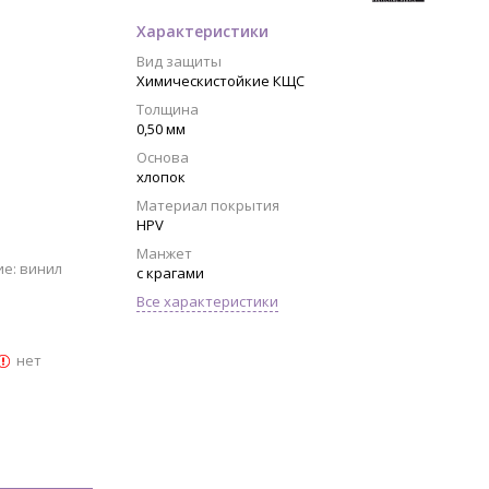
Характеристики
Вид защиты
Химическистойкие КЩС
Толщина
0,50 мм
Основа
хлопок
Материал покрытия
HPV
Манжет
ие: винил
с крагами
Все характеристики
нет