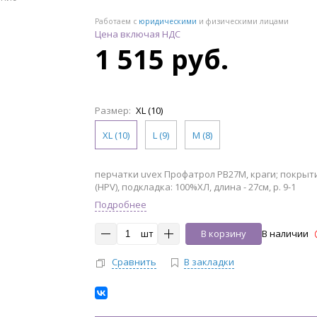
Работаем с
юридическими
и физическими лицами
Цена включая НДС
1 515 руб.
Размер:
XL (10)
XL (10)
L (9)
M (8)
перчатки uvex Профатрол PB27M, краги; покрыт
(HPV), подкладка: 100%ХЛ, длина - 27см, р. 9-1
Подробнее
шт
В корзину
В наличии
Сравнить
В закладки