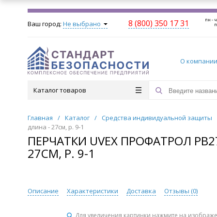
пн - ч
8 (800) 350 17 31
Ваш город:
Не выбрано
п
О компани
Каталог товаров
Главная
/
Каталог
/
Средства индивидуальной защиты
длина - 27см, р. 9-1
ПЕРЧАТКИ UVEX ПРОФАТРОЛ PB27
27СМ, Р. 9-1
Описание
Характеристики
Доставка
Отзывы (
0
)
Для увеличения картинки нажмите на изображ