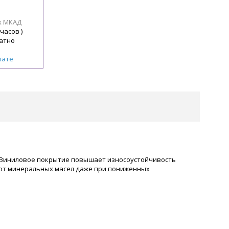
х МКАД
 часов )
атно
лате
 Виниловое покрытие повышает износоустойчивость
 от минеральных масел даже при пониженных