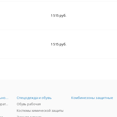
1 515 руб.
1 515 руб.
Средства индивидуальной защиты
Спецодежда и обувь
Комбинезоны защитные
Защита дыхания - респираторы, противогазы, фильтры, дозиметры
Обувь рабочая
Костюмы химической защиты