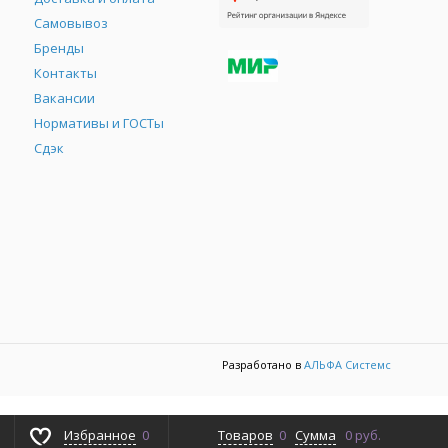
Самовывоз
Бренды
Контакты
М
Вакансии
Нормативы и ГОСТы
Сдэк
Разработано в
АЛЬФА Системс
Избранное
0
Товаров
0
Сумма
0 руб.