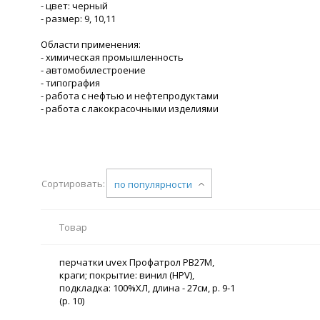
- цвет: черный
- размер: 9, 10,11
Области применения:
- химическая промышленность
- автомобилестроение
- типография
- работа с нефтью и нефтепродуктами
- работа с лакокрасочными изделиями
Сортировать:
по популярности
Товар
перчатки uvex Профатрол PB27M,
краги; покрытие: винил (HPV),
подкладка: 100%ХЛ, длина - 27см, р. 9-1
(р. 10)