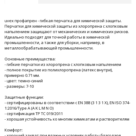
uvex профапрен - гибкая перчатка для химической защиты.
Перчатки для химической защиты из хлоропрена с хлопковым
напылением защищают от механических и химических рисков.
Идеально подходят для точной работы в химической
промышленности, а также для уборки, например, в
металлообрабатывающей промышленности.
Основные преимущества:
- гибкие перчатки из хлоропрена с хлопковым напылением
- полное покрытие из полихлоропрена (латекс внутри),
примерно 0.71 мм.
- цвет: темно-синий
- размеры: 7-10
Защитные функции:
- сертифицированы в соответствии с EN 388 (3 1 3 1 X), EN ISO 374-
1:2016/Type A (A K L M N O)
- сертификация ТР ТС 019/2011
- хорошая устойчивость ко многим химикатам и растворителям
Комфорт:
- хороший захват при влажных условиях работы благодаря