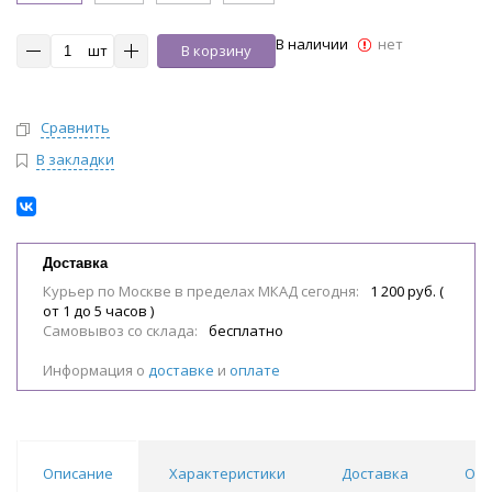
В наличии
нет
шт
В корзину
Сравнить
В закладки
Доставка
Курьер по Москве в пределах МКАД сегодня:
1 200 руб. (
от 1 до 5 часов )
Самовывоз со склада:
бесплатно
Информация о
доставке
и
оплате
Описание
Характеристики
Доставка
Отз