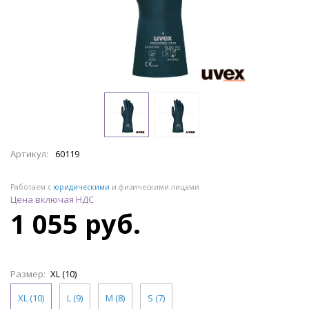
Артикул:
60119
Работаем с
юридическими
и физическими лицами
Цена включая НДС
1 055 руб.
Размер:
XL (10)
XL (10)
L (9)
M (8)
S (7)