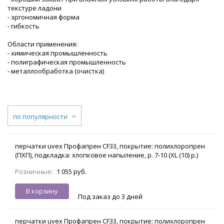
текстуре ладони
- эргономичная форма
- гибкость
Области применения:
- химическая промышленность
- полиграфическая промышленность
- металлообработка (очистка)
по популярности
перчатки uvex Профапрен CF33, покрытие: полихлоропрен
(ПХП), подкладка: хлопковое напыление, р. 7-10 (XL (10) р.)
Розничные:
1 055 руб.
В корзину
Под заказ до 3 дней
перчатки uvex Профапрен CF33, покрытие: полихлоропрен