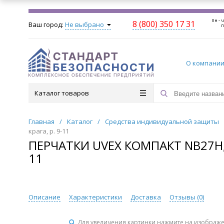
пн - ч
8 (800) 350 17 31
Ваш город:
Не выбрано
п
О компани
Каталог товаров
Главная
/
Каталог
/
Средства индивидуальной защиты
крага, р. 9-11
ПЕРЧАТКИ UVEX КОМПАКТ NB27H, 
11
Описание
Характеристики
Доставка
Отзывы (
0
)
Для увеличения картинки нажмите на изображ