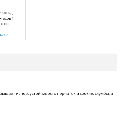
х МКАД
 часов )
атно
лате
ышает износоустойчивость перчаток и срок их службы, а