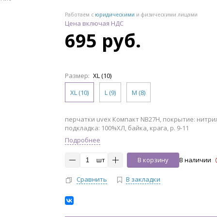
Работаем с
юридическими
и физическими лицами
Цена включая НДС
695 руб.
Размер:
XL (10)
XL (10)
L (9)
M (8)
перчатки uvex Компакт NB27H, покрытие: нитрил
подкладка: 100%ХЛ, байка, крага, р. 9-11
Подробнее
шт
В корзину
В наличии
Сравнить
В закладки