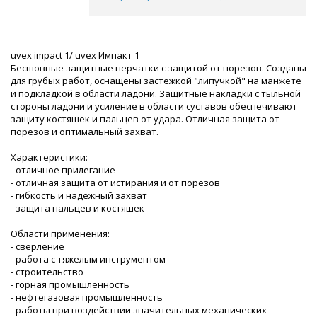
uvex impact 1/ uvex Импакт 1
Бесшовные защитные перчатки с защитой от порезов. Созданы
для грубых работ, оснащены застежкой "липучкой" на манжете
и подкладкой в области ладони. Защитные накладки с тыльной
стороны ладони и усиление в области суставов обеспечивают
защиту костяшек и пальцев от удара. Отличная защита от
порезов и оптимальный захват.
Характеристики:
- отличное прилегание
- отличная защита от истирания и от порезов
- гибкость и надежный захват
- защита пальцев и костяшек
Области применения:
- сверление
- работа с тяжелым инструментом
- строительство
- горная промышленность
- нефтегазовая промышленность
- работы при воздействии значительных механических