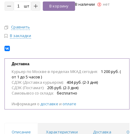
В наличии
нет
шт
В корзину
Сравнить
В закладки
Доставка
Курьер по Москве в пределах МКАД сегодня:
1 200 руб. (
от 1 до 5 часов )
СДЭК (Доставка курьером):
404 руб. (2-3 дня)
СДЭК (Постамат):
205 руб. (2-3 дня)
Самовывоз со склада:
бесплатно
Информация о
доставке
и
оплате
Описание
Характеристики
Доставка
Отз