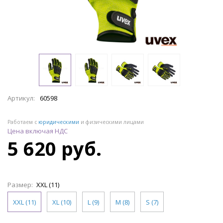
Артикул:
60598
Работаем с
юридическими
и физическими лицами
Цена включая НДС
5 620 руб.
Размер:
XXL (11)
XXL (11)
XL (10)
L (9)
M (8)
S (7)