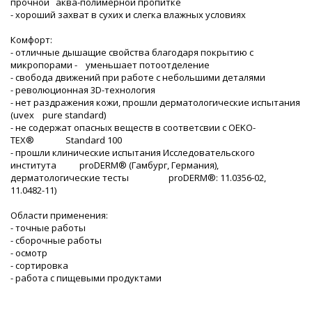
прочной аква-полимерной пропитке
- хороший захват в сухих и слегка влажных условиях
Комфорт:
- отличные дышащие свойства благодаря покрытию с
микропорами - уменьшает потоотделение
- свобода движений при работе с небольшими деталями
- революционная 3D-технология
- нет раздражения кожи, прошли дерматологические испытания
(uvex pure standard)
- не содержат опасных веществ в соответсвии с OEKO-
TEX® Standard 100
- прошли клинические испытания Исследовательского
института proDERM® (Гамбург, Германия),
дерматологические тесты proDERM®: 11.0356-02,
11.0482-11)
Области применения:
- точные работы
- сборочные работы
- осмотр
- сортировка
- работа с пищевыми продуктами