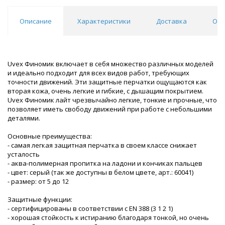
Описание
Характеристики
Доставка
Отз
Uvex Финомик включает в себя множество различных моделей
и идеально подходит для всех видов работ, требующих
точности движений. Эти защитные перчатки ощущаются как
вторая кожа, очень легкие и гибкие, с дышащим покрытием.
Uvex Финомик лайт чрезвычайно легкие, тонкие и прочные, что
позволяет иметь свободу движений при работе с небольшими
деталями.
Основные преимущества:
- самая легкая защитная перчатка в своем классе снижает
усталость
- аква-полимерная пропитка на ладони и кончиках пальцев
- цвет: серый (так же доступны в белом цвете, арт.: 60041)
- размер: от 5 до 12
Защитные функции:
- сертифицированы в соответствии с EN 388 (3 1 2 1)
- хорошая стойкость к истиранию благодаря тонкой, но очень