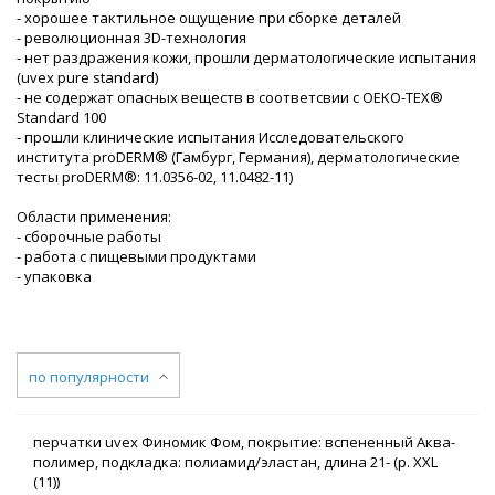
- хорошее тактильное ощущение при сборке деталей
- революционная 3D-технология
- нет раздражения кожи, прошли дерматологические испытания
(uvex pure standard)
- не содержат опасных веществ в соответсвии с OEKO-TEX®
Standard 100
- прошли клинические испытания Исследовательского
института proDERM® (Гамбург, Германия), дерматологические
тесты proDERM®: 11.0356-02, 11.0482-11)
Области применения:
- сборочные работы
- работа с пищевыми продуктами
- упаковка
по популярности
перчатки uvex Финомик Фом, покрытие: вспененный Аква-
полимер, подкладка: полиамид/эластан, длина 21- (р. XXL
(11))