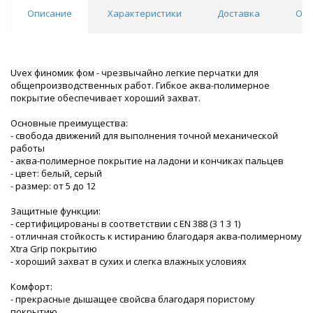
Описание
Характеристики
Доставка
Отз
Uvex финомик фом - чрезвычайно легкие перчатки для
общепроизводственных работ. Гибкое аква-полимерное
покрытие обеспечивает хороший захват.
Основные преимущества:
- свобода движений для выполнения точной механической
работы
- аква-полимерное покрытие на ладони и кончиках пальцев
- цвет: белый, серый
- размер: от 5 до 12
Защитные функции:
- сертифицированы в соответствии с EN 388 (3 1 3 1)
- отличная стойкость к истиранию благодаря аква-полимерному
Xtra Grip покрытию
- хороший захват в сухих и слегка влажных условиях
Комфорт:
- прекрасные дышащее свойсва благодаря пористому
покрытию