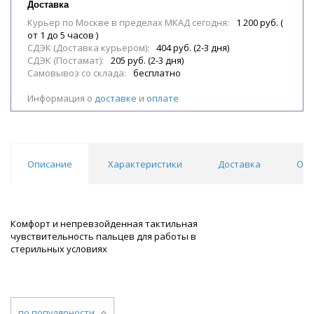
Доставка
Курьер по Москве в пределах МКАД сегодня:
1 200 руб. (
от 1 до 5 часов )
СДЭК (Доставка курьером):
404 руб. (2-3 дня)
СДЭК (Постамат):
205 руб. (2-3 дня)
Самовывоз со склада:
бесплатно
Информация о
доставке
и
оплате
Описание
Характеристики
Доставка
Отз
Комфорт и непревзойденная тактильная
чувствительность пальцев для работы в
стерильных условиях
по популярности