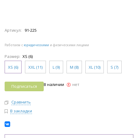
Артикул:
91-225
Работаем с
юридическими
и физическими лицами
Размер:
XS (6)
XS (6)
XXL (11)
L (9)
M (8)
XL (10)
S (7)
В наличии
нет
Подписаться
Сравнить
В закладки