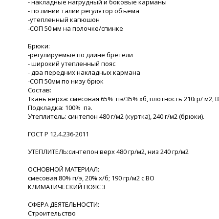
- накладные нагрудный и боковые карманы
- по линии талии регулятор объема
-утепленный капюшон
-СОП 50 мм на полочке/спинке
Брюки:
-регулируемые по длине бретели
- широкий утепленный пояс
- два передних накладных кармана
-СОП 50мм по низу брюк
Состав:
Ткань верха: смесовая 65% пэ/35% хб, плотность 210гр/ м2, 
Подкладка: 100% пэ.
Утеплитель: синтепон 480 г/м2 (куртка), 240 г/м2 (брюки).
ГОСТ Р 12.4.236-2011
УТЕПЛИТЕЛЬ:синтепон верх 480 гр/м2, низ 240 гр/м2
ОСНОВНОЙ МАТЕРИАЛ:
смесовая 80% п/э, 20% х/б; 190 гр/м2 с ВО
КЛИМАТИЧЕСКИЙ ПОЯС 3
СФЕРА ДЕЯТЕЛЬНОСТИ:
Строительство