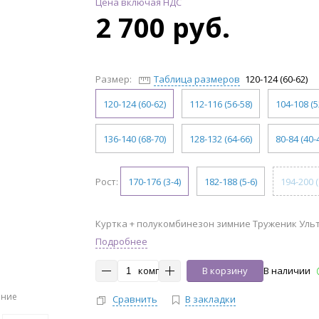
Цена включая НДС
2 700 руб.
Размер:
Таблица размеров
120-124 (60-62)
120-124 (60-62)
112-116 (56-58)
104-108 (5
136-140 (68-70)
128-132 (64-66)
80-84 (40-
Рост:
170-176 (3-4)
182-188 (5-6)
194-200 (
Куртка + полукомбинезон зимние Труженик Ультр
Подробнее
комп
В корзину
В наличии
ение
Сравнить
В закладки