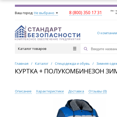
пн - ч
8 (800) 350 17 31
Ваш город:
Не выбрано
п
О компани
Каталог товаров
Главная
/
Каталог
/
Спецодежда и обувь
/
Зимняя оде
КУРТКА + ПОЛУКОМБИНЕЗОН ЗИМ
Описание
Характеристики
Доставка
Отзывы (
0
)