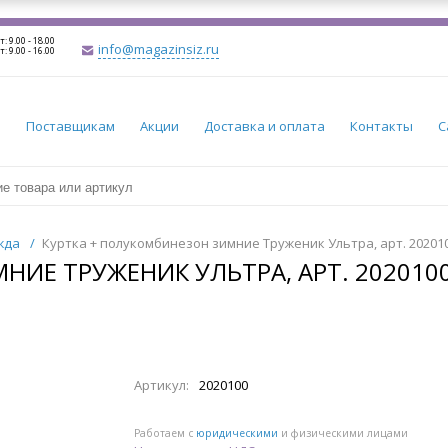
т: 9.00 - 18.00
info@magazinsiz.ru
т: 9.00 - 16.00
и
Поставщикам
Акции
Доставка и оплата
Контакты
С
жда
/
Куртка + полукомбинезон зимние Труженик Ультра, арт. 20201
НИЕ ТРУЖЕНИК УЛЬТРА, АРТ. 202010
Артикул:
2020100
Работаем с
юридическими
и физическими лицами