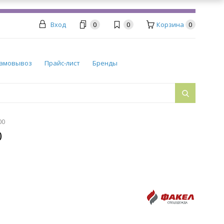
Вход
0
0
Корзина
0
амовывоз
Прайс-лист
Бренды
00
0