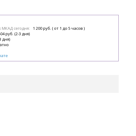
х МКАД сегодня:
1 200 руб. ( от 1 до 5 часов )
04 руб. (2-3 дня)
3 дня)
атно
лате