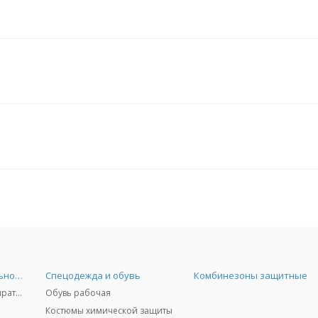
Средства индивидуальной защиты
Спецодежда и обувь
Комбинезоны защитные
Защита дыхания - респираторы, противогазы, фильтры, дозиметры
Обувь рабочая
Костюмы химической защиты