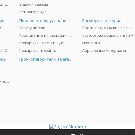
Защита глаз и лица - очки, щитки
Зимняя одежда
Летняя одежда
ия
Пожарное оборудование
Расходные материалы
и
Огнетушители
Противоскользящие ленты 3
Кронштейны и подставки под огнетушители
Светоотражающая лента 3M
Пожарные шкафы и щиты
Изоленты
Медицинское имущество ГО и ЧС
Пожарные гидранты
Абразивные материалы
оры
Громкоговорители и мегафоны
Колориметрические приборы