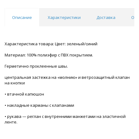
Описание
Характеристики
Доставка
Отз
Характеристика товара: Цвет: зеленый/синий
Материал: 100% полиэфир с ПВХ покрытием.
Герметично проклеенные швы.
центральная застежка на «молнию» и ветрозащитный клапан
на кнопки
• втачной капюшон
• накладные карманы с клапанами
• рукава — реглан с внутренними манжетами на эластичной
ленте.