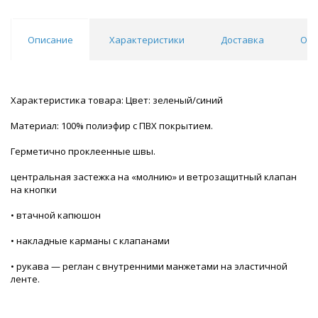
Описание
Характеристики
Доставка
Отз
Характеристика товара: Цвет: зеленый/синий
Материал: 100% полиэфир с ПВХ покрытием.
Герметично проклеенные швы.
центральная застежка на «молнию» и ветрозащитный клапан
на кнопки
• втачной капюшон
• накладные карманы с клапанами
• рукава — реглан с внутренними манжетами на эластичной
ленте.