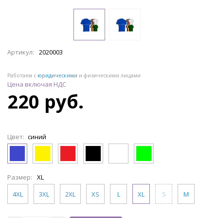
Артикул:
2020003
Работаем с
юридическими
и физическими лицами
Цена включая НДС
220 руб.
Цвет:
синий
Размер:
XL
4XL
3XL
2XL
XS
L
XL
S
M