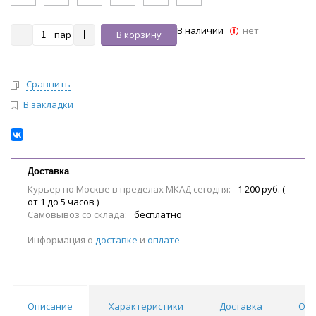
В наличии
нет
пар
В корзину
Сравнить
В закладки
Доставка
Курьер по Москве в пределах МКАД сегодня:
1 200 руб. (
от 1 до 5 часов )
Самовывоз со склада:
бесплатно
Информация о
доставке
и
оплате
Описание
Характеристики
Доставка
Отз