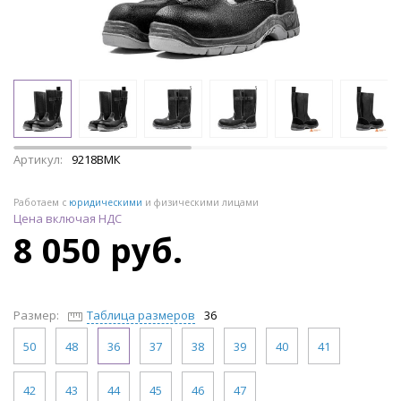
Артикул:
9218ВМК
Работаем с
юридическими
и физическими лицами
Цена включая НДС
8 050 руб.
Размер:
Таблица размеров
36
50
48
36
37
38
39
40
41
42
43
44
45
46
47