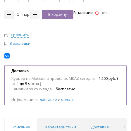
В наличии
нет
пар
В корзину
Сравнить
В закладки
Доставка
Курьер по Москве в пределах МКАД сегодня:
1 200 руб. (
от 1 до 5 часов )
Самовывоз со склада:
бесплатно
Информация о
доставке
и
оплате
Описание
Характеристики
Доставка
Отз