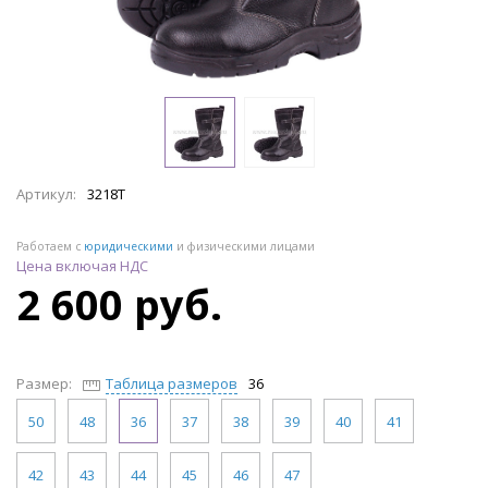
Артикул:
3218Т
Работаем с
юридическими
и физическими лицами
Цена включая НДС
2 600 руб.
Размер:
Таблица размеров
36
50
48
36
37
38
39
40
41
42
43
44
45
46
47