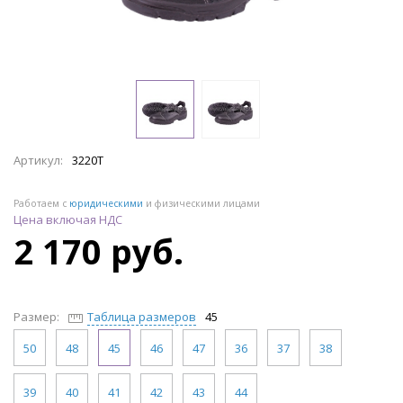
Артикул:
3220Т
Работаем с
юридическими
и физическими лицами
Цена включая НДС
2 170 руб.
Размер:
Таблица размеров
45
50
48
45
46
47
36
37
38
39
40
41
42
43
44