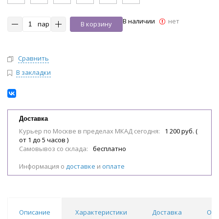
В наличии
нет
пар
В корзину
Сравнить
В закладки
Доставка
Курьер по Москве в пределах МКАД сегодня:
1 200 руб. (
от 1 до 5 часов )
Самовывоз со склада:
бесплатно
Информация о
доставке
и
оплате
Описание
Характеристики
Доставка
Отз