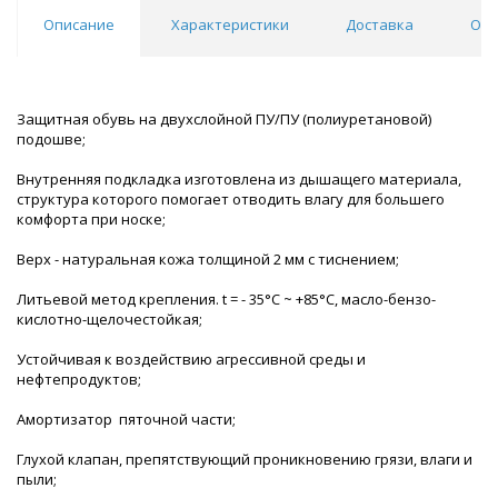
Описание
Характеристики
Доставка
Отз
Защитная обувь на двухслойной ПУ/ПУ (полиуретановой)
подошве;
Внутренняя подкладка изготовлена из дышащего материала,
структура которого помогает отводить влагу для большего
комфорта при носке;
Верх - натуральная кожа толщиной 2 мм с тиснением;
Литьевой метод крепления. t = - 35°С ~ +85°С, масло-бензо-
кислотно-щелочестойкая;
Устойчивая к воздействию агрессивной среды и
нефтепродуктов;
Амортизатор пяточной части;
Глухой клапан, препятствующий проникновению грязи, влаги и
пыли;