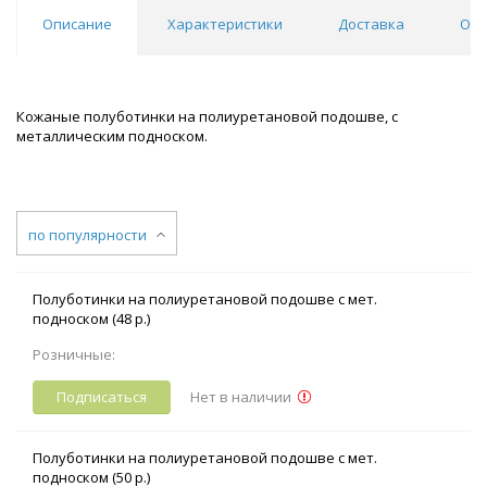
Описание
Характеристики
Доставка
Отз
Кожаные полуботинки на полиуретановой подошве, с
металлическим подноском.
по популярности
Полуботинки на полиуретановой подошве с мет.
подноском (48 р.)
Розничные:
Подписаться
Нет в наличии
Полуботинки на полиуретановой подошве с мет.
подноском (50 р.)