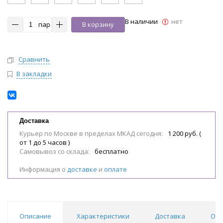
В наличии
нет
пар
В корзину
Сравнить
В закладки
Доставка
Курьер по Москве в пределах МКАД сегодня:
1 200 руб. (
от 1 до 5 часов )
Самовывоз со склада:
бесплатно
Информация о
доставке
и
оплате
Описание
Характеристики
Доставка
Отз