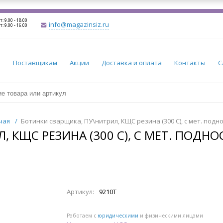
т: 9.00 - 18.00
info@magazinsiz.ru
т: 9.00 - 16.00
и
Поставщикам
Акции
Доставка и оплата
Контакты
С
чая
/
Ботинки сварщика, ПУ\нитрил, КЩС резина (300 С), с мет. подно
 КЩС РЕЗИНА (300 С), С МЕТ. ПОДНОС
Артикул:
9210Т
Работаем с
юридическими
и физическими лицами