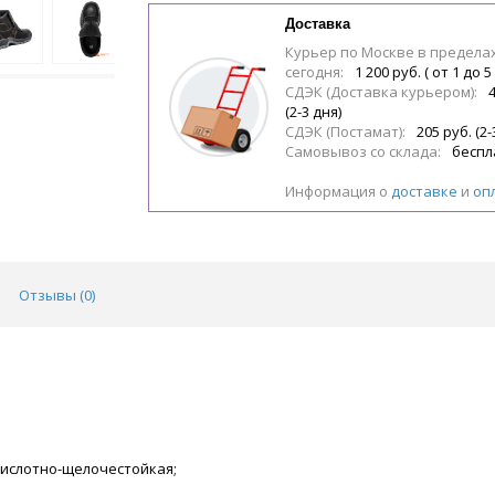
Доставка
Курьер по Москве в предела
сегодня:
1 200 руб. ( от 1 до 5
СДЭК (Доставка курьером):
(2-3 дня)
СДЭК (Постамат):
205 руб. (2-
Самовывоз со склада:
беспл
Информация о
доставке
и
оп
Отзывы (
0
)
-кислотно-щелочестойкая;