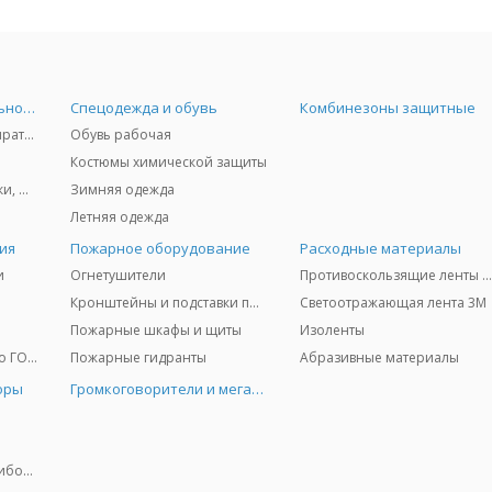
Средства индивидуальной защиты
Спецодежда и обувь
Комбинезоны защитные
Защита дыхания - респираторы, противогазы, фильтры, дозиметры
Обувь рабочая
Костюмы химической защиты
Защита глаз и лица - очки, щитки
Зимняя одежда
Летняя одежда
ия
Пожарное оборудование
Расходные материалы
и
Огнетушители
Противоскользящие ленты 3
Кронштейны и подставки под огнетушители
Светоотражающая лента 3M
Пожарные шкафы и щиты
Изоленты
Медицинское имущество ГО и ЧС
Пожарные гидранты
Абразивные материалы
оры
Громкоговорители и мегафоны
Колориметрические приборы