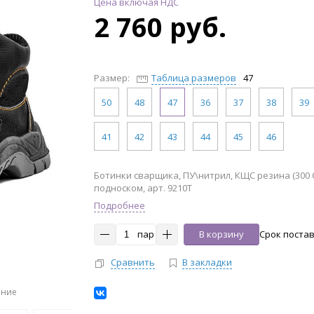
Цена включая НДС
2 760 руб.
Размер:
Таблица размеров
47
50
48
47
36
37
38
39
41
42
43
44
45
46
Ботинки сварщика, ПУ\нитрил, КЩС резина (300 С)
подноском, арт. 9210Т
Подробнее
пар
В корзину
Срок поставк
Сравнить
В закладки
ение