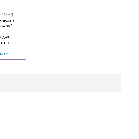
х МКАД
 часов )
404 руб.
3 дня)
атно
лате