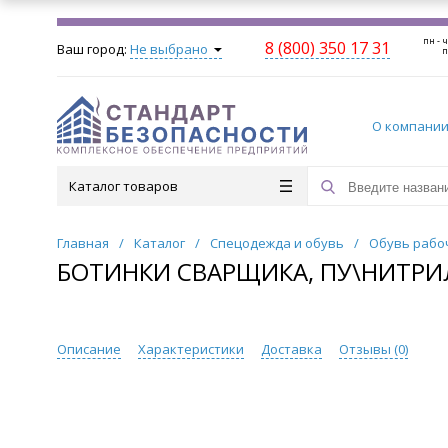
пн - ч
8 (800) 350 17 31
Ваш город:
Не выбрано
п
О компани
Каталог товаров
Главная
/
Каталог
/
Спецодежда и обувь
/
Обувь рабо
БОТИНКИ СВАРЩИКА, ПУ\НИТРИЛ,
Описание
Характеристики
Доставка
Отзывы (
0
)