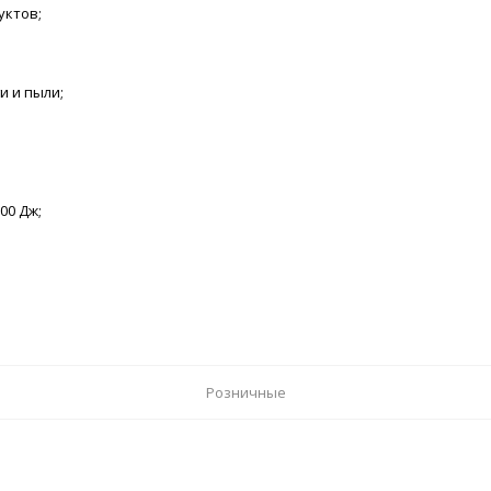
уктов;
и и пыли;
00 Дж;
Розничные