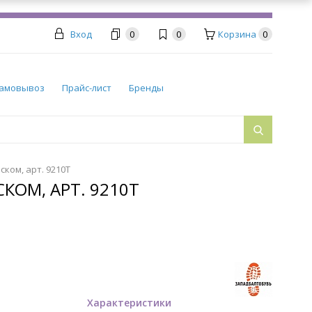
Вход
0
0
Корзина
0
амовывоз
Прайс-лист
Бренды
ском, арт. 9210Т
КОМ, АРТ. 9210Т
Характеристики