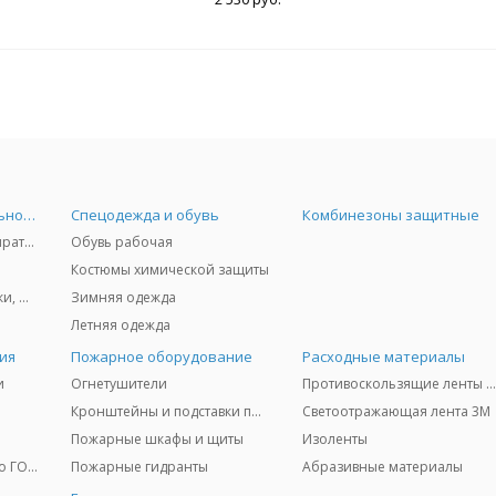
Средства индивидуальной защиты
Спецодежда и обувь
Комбинезоны защитные
Защита дыхания - респираторы, противогазы, фильтры, дозиметры
Обувь рабочая
Костюмы химической защиты
Защита глаз и лица - очки, щитки
Зимняя одежда
Летняя одежда
ия
Пожарное оборудование
Расходные материалы
и
Огнетушители
Противоскользящие ленты 3
Кронштейны и подставки под огнетушители
Светоотражающая лента 3M
Пожарные шкафы и щиты
Изоленты
Медицинское имущество ГО и ЧС
Пожарные гидранты
Абразивные материалы