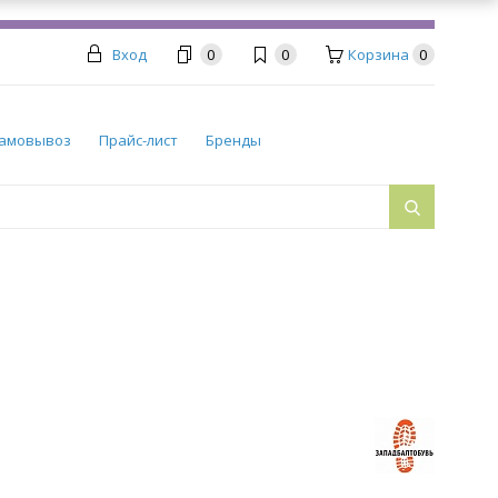
Вход
0
0
Корзина
0
амовывоз
Прайс-лист
Бренды