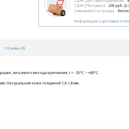
СДЭК (Доставка курьером):
4
СДЭК (Постамат):
205 руб. (2-
Самовывоз со склада:
беспл
Информация о
доставке
и
оп
Отзывы (
0
)
ве, литьевого метода крепления. t = - 35°С ~ +85°С.
). Натуральная кожа толщиной 1,6-1,8 мм.