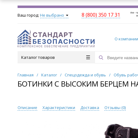
пн - ч
8 (800) 350 17 31
Ваш город:
Не выбрано
п
О компани
Каталог товаров
Главная
/
Каталог
/
Спецодежда и обувь
/
Обувь рабо
БОТИНКИ С ВЫСОКИМ БЕРЦЕМ 
Описание
Характеристики
Доставка
Отзывы (
0
)