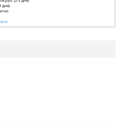
04 руб. (2-3 дня)
3 дня)
атно
лате