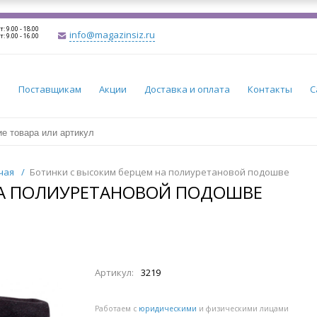
т: 9.00 - 18.00
info@magazinsiz.ru
т: 9.00 - 16.00
и
Поставщикам
Акции
Доставка и оплата
Контакты
С
чая
/
Ботинки с высоким берцем на полиуретановой подошве
НА ПОЛИУРЕТАНОВОЙ ПОДОШВЕ
Артикул:
3219
Работаем с
юридическими
и физическими лицами