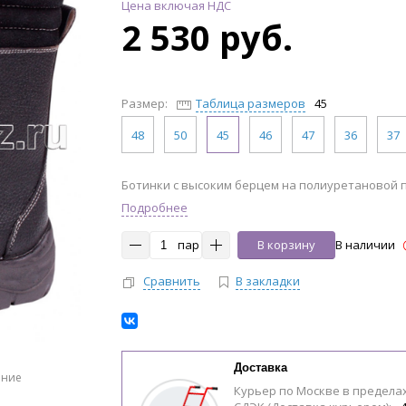
Цена включая НДС
2 530 руб.
Размер:
Таблица размеров
45
48
50
45
46
47
36
37
Ботинки с высоким берцем на полиуретановой
Подробнее
пар
В корзину
В наличии
Сравнить
В закладки
Доставка
ение
Курьер по Москве в предела