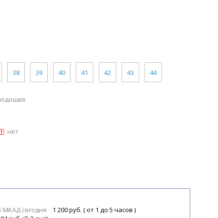
38
39
40
41
42
43
44
 подошве
нет
х МКАД сегодня:
1 200 руб. ( от 1 до 5 часов )