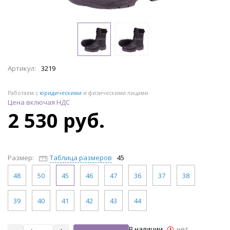
Артикул:
3219
Работаем с
юридическими
и физическими лицами
Цена включая НДС
2 530 руб.
Размер:
Таблица размеров
45
48
50
45
46
47
36
37
38
39
40
41
42
43
44
В наличии
нет