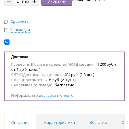
пар
В корзину
Сравнить
В закладки
Доставка
Курьер по Москве в пределах МКАД сегодня:
1 200 руб. (
от 1 до 5 часов )
СДЭК (Доставка курьером):
404 руб. (2-3 дня)
СДЭК (Постамат):
205 руб. (2-3 дня)
Самовывоз со склада:
бесплатно
Информация о
доставке
и
оплате
Описание
Характеристики
Доставка
Отз