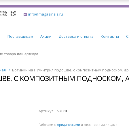
т: 9.00 - 18.00
info@magazinsiz.ru
т: 9.00 - 16.00
и
Поставщикам
Акции
Доставка и оплата
Контакты
С
чая
/
Ботинки на ПУ\нитрил подошве, с композитным подноском, арт
ВЕ, С КОМПОЗИТНЫМ ПОДНОСКОМ, АР
Артикул:
9208К
Работаем с
юридическими
и физическими лицами