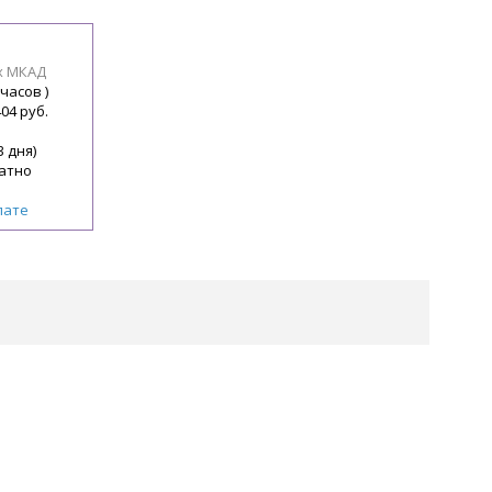
х МКАД
 часов )
404 руб.
3 дня)
атно
лате