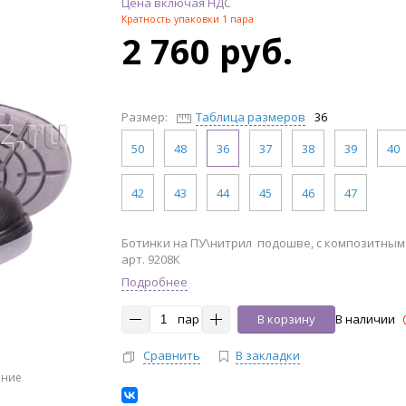
Цена включая НДС
Кратность упаковки 1 пара
2 760 руб.
Размер:
Таблица размеров
36
50
48
36
37
38
39
40
42
43
44
45
46
47
Ботинки на ПУ\нитрил подошве, с композитным
арт. 9208К
Подробнее
пар
В корзину
В наличии
Сравнить
В закладки
ение