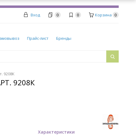
Вход
0
0
Корзина
0
амовывоз
Прайс-лист
Бренды
. 9208К
Т. 9208К
Характеристики