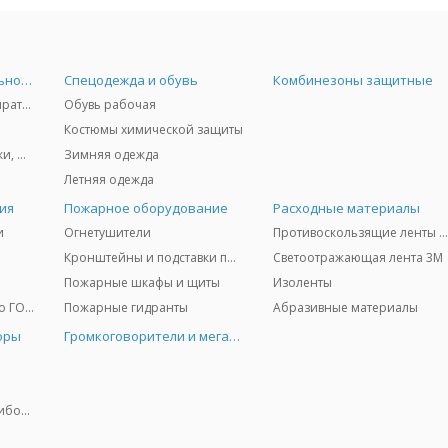
Средства индивидуальной защиты
Спецодежда и обувь
Комбинезоны защитные
Защита дыхания - респираторы, противогазы, фильтры, дозиметры
Обувь рабочая
Костюмы химической защиты
Защита глаз и лица - очки, щитки
Зимняя одежда
Летняя одежда
ия
Пожарное оборудование
Расходные материалы
и
Огнетушители
Противоскользящие ленты 3
Кронштейны и подставки под огнетушители
Светоотражающая лента 3M
Пожарные шкафы и щиты
Изоленты
Медицинское имущество ГО и ЧС
Пожарные гидранты
Абразивные материалы
оры
Громкоговорители и мегафоны
Колориметрические приборы