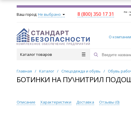
пн - ч
8 (800) 350 17 31
Ваш город:
Не выбрано
п
О компани
Каталог товаров
Главная
/
Каталог
/
Спецодежда и обувь
/
Обувь рабо
БОТИНКИ НА ПУ\НИТРИЛ ПОДОШ
Описание
Характеристики
Доставка
Отзывы (
0
)