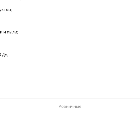
уктов;
и и пыли;
 Дж;
Розничные