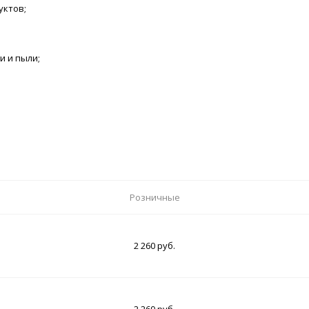
уктов;
и и пыли;
Розничные
2 260 руб.