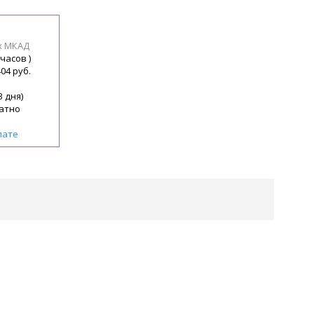
х МКАД
 часов )
404 руб.
3 дня)
атно
лате