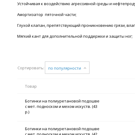
Устойчивая к воздействию агрессивной среды и нефтепрод
Амортизатор пяточной части;
Глухой клапан, препятствующий проникновению грязи, влаг
Мягкий кант для дополнительной поддержки и защиты ног;
Сортировать:
по популярности
Товар
Ботинки на полиуретановой подошве
с мет. подноском и мехом искуств. (43
р.)
Ботинки на полиуретановой подошве
с мет. подноском и мехом искуств. (42