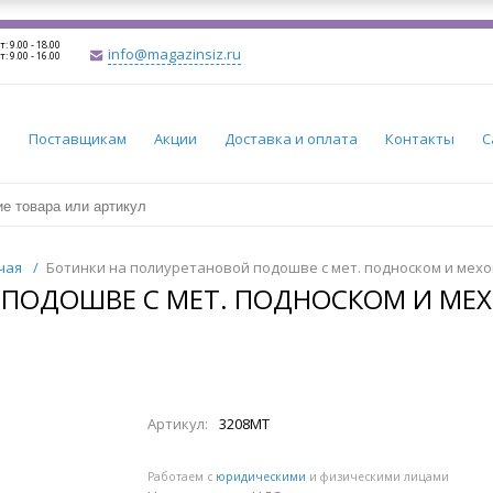
т: 9.00 - 18.00
info@magazinsiz.ru
т: 9.00 - 16.00
и
Поставщикам
Акции
Доставка и оплата
Контакты
С
чая
/
Ботинки на полиуретановой подошве с мет. подноском и мехом 
ОДОШВЕ С МЕТ. ПОДНОСКОМ И МЕХО
Артикул:
3208МТ
Работаем с
юридическими
и физическими лицами