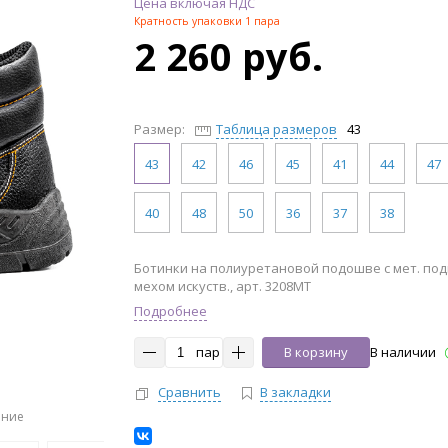
Цена включая НДС
Кратность упаковки 1 пара
2 260 руб.
Размер:
Таблица размеров
43
43
42
46
45
41
44
47
40
48
50
36
37
38
Ботинки на полиуретановой подошве с мет. под
мехом искуств., арт. 3208МТ
Подробнее
пар
В корзину
В наличии
Сравнить
В закладки
ение