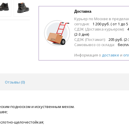
Доставка
Курьер по Москве в предела
сегодня:
1 200 руб. ( от 1 до 5
СДЭК (Доставка курьером):
(2-3 дня)
СДЭК (Постамат):
205 руб. (2-
Самовывоз со склада:
беспл
Информация о
доставке
и
оп
Отзывы (
0
)
ским подноском и искуственным мехом.
шве;
кислотно-щелочестойкая;