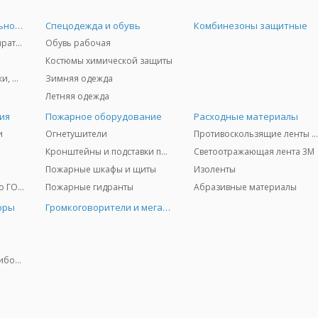
Средства индивидуальной защиты
Спецодежда и обувь
Комбинезоны защитные
Защита дыхания - респираторы, противогазы, фильтры, дозиметры
Обувь рабочая
Костюмы химической защиты
Защита глаз и лица - очки, щитки
Зимняя одежда
Летняя одежда
ия
Пожарное оборудование
Расходные материалы
и
Огнетушители
Противоскользящие ленты 3
Кронштейны и подставки под огнетушители
Светоотражающая лента 3M
Пожарные шкафы и щиты
Изоленты
Медицинское имущество ГО и ЧС
Пожарные гидранты
Абразивные материалы
оры
Громкоговорители и мегафоны
Колориметрические приборы