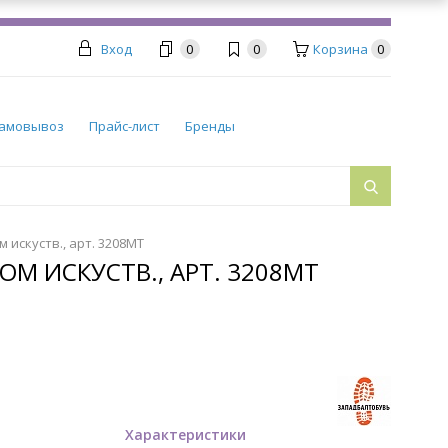
Вход
0
0
Корзина
0
амовывоз
Прайс-лист
Бренды
искуств., арт. 3208МТ
М ИСКУСТВ., АРТ. 3208МТ
Характеристики