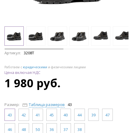
Артикул:
3208Т
Работаем с
юридическими
и физическими лицами
Цена включая НДС
1 980 руб.
Размер:
Таблица размеров
43
43
42
41
45
40
44
39
47
46
48
50
36
37
38