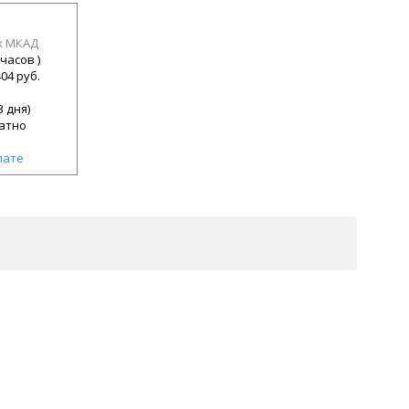
х МКАД
 часов )
404 руб.
3 дня)
атно
лате