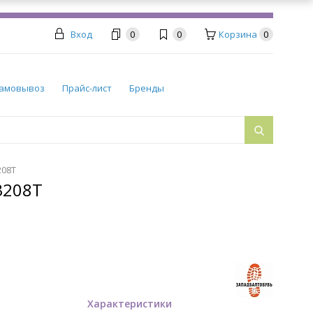
Вход
0
0
Корзина
0
амовывоз
Прайс-лист
Бренды
208Т
3208Т
Характеристики