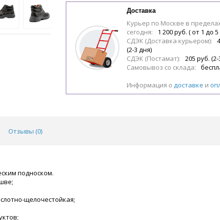
Доставка
Курьер по Москве в предела
сегодня:
1 200 руб. ( от 1 до 5
СДЭК (Доставка курьером):
(2-3 дня)
СДЭК (Постамат):
205 руб. (2-
Самовывоз со склада:
беспл
Информация о
доставке
и
оп
Отзывы (
0
)
еским подноском.
шве;
кислотно-щелочестойкая;
уктов;