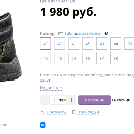
Цена включая НДС
1 980 руб.
Размер:
Таблица размеров
43
43
42
41
45
40
44
39
46
48
50
36
37
38
Ботинки на полиуретановой подошве с мет. под
3208Т
Подробнее
пар
В корзину
В наличии
Сравнить
В закладки
ение