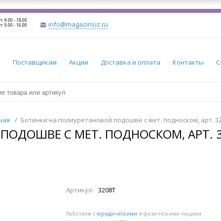
т: 9.00 - 18.00
info@magazinsiz.ru
т: 9.00 - 16.00
и
Поставщикам
Акции
Доставка и оплата
Контакты
С
чая
/
Ботинки на полиуретановой подошве с мет. подноском, арт. 3
ПОДОШВЕ С МЕТ. ПОДНОСКОМ, АРТ. 
Артикул:
3208Т
Работаем с
юридическими
и физическими лицами