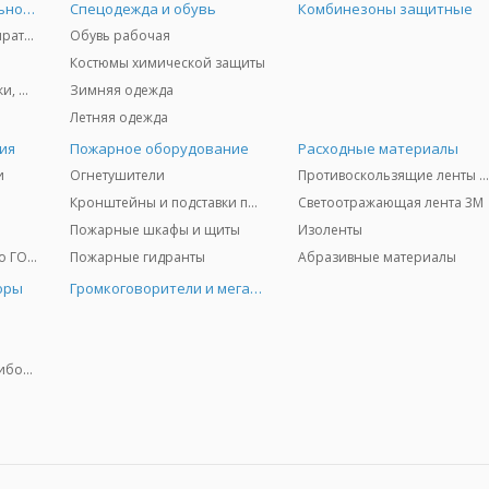
Средства индивидуальной защиты
Спецодежда и обувь
Комбинезоны защитные
Защита дыхания - респираторы, противогазы, фильтры, дозиметры
Обувь рабочая
Костюмы химической защиты
Защита глаз и лица - очки, щитки
Зимняя одежда
Летняя одежда
ия
Пожарное оборудование
Расходные материалы
и
Огнетушители
Противоскользящие ленты 3
Кронштейны и подставки под огнетушители
Светоотражающая лента 3M
Пожарные шкафы и щиты
Изоленты
Медицинское имущество ГО и ЧС
Пожарные гидранты
Абразивные материалы
оры
Громкоговорители и мегафоны
Колориметрические приборы