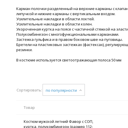
Карман полочки разделенный на верхние карманы с клапан
липучкой и нижние карманы с вертикальным входом.
Усилительные накладки в области локтей.
Усилительные накладки в области колен.
Укороченная куртка на поясе с частичной стяжкой на эласт
Полукомбинезон с многофункциональными карманами.
Застежка гульфика и в правом боковом шве на пуговицы.
Бретели на пластиковых застежках (фастексах), регулирую
резинки.
В костюме используется светоотражающая полоса 50 мм
Сортировать:
по популярности
Товар
Костюм мужской летний Фавор с СОП,
куртка, полукомбинезон (размер 112-