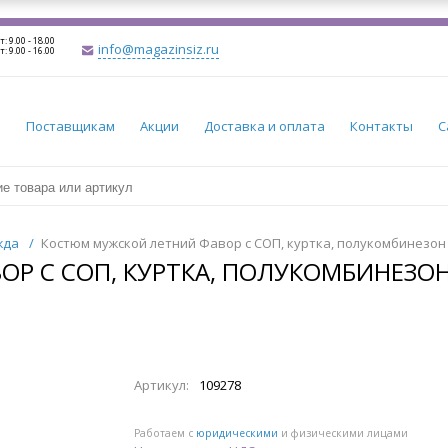
т: 9.00 - 18.00
info@magazinsiz.ru
т: 9.00 - 16.00
и
Поставщикам
Акции
Доставка и оплата
Контакты
С
жда
/
Костюм мужской летний Фавор с СОП, куртка, полукомбинезон
Р С СОП, КУРТКА, ПОЛУКОМБИНЕЗО
Артикул:
109278
Работаем с
юридическими
и физическими лицами