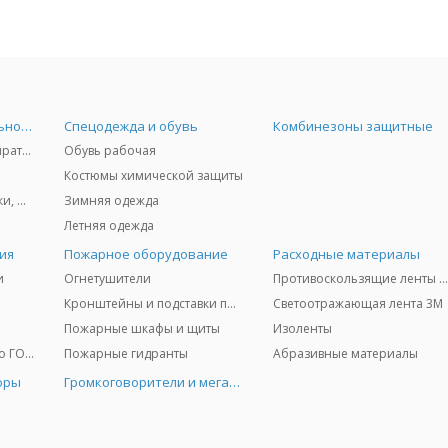
Средства индивидуальной защиты
Спецодежда и обувь
Комбинезоны защитные
Защита дыхания - респираторы, противогазы, фильтры, дозиметры
Обувь рабочая
Костюмы химической защиты
Защита глаз и лица - очки, щитки
Зимняя одежда
Летняя одежда
ия
Пожарное оборудование
Расходные материалы
и
Огнетушители
Противоскользящие ленты 3
Кронштейны и подставки под огнетушители
Светоотражающая лента 3M
Пожарные шкафы и щиты
Изоленты
Медицинское имущество ГО и ЧС
Пожарные гидранты
Абразивные материалы
оры
Громкоговорители и мегафоны