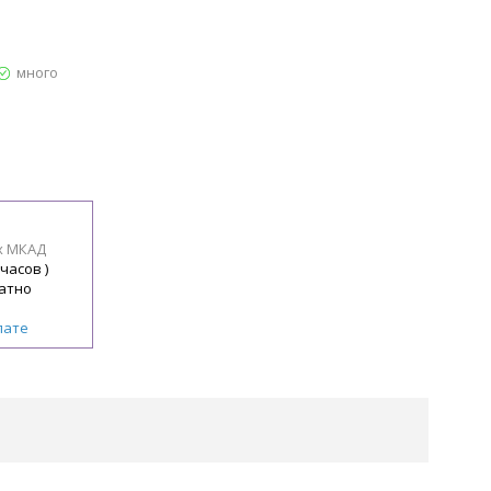
много
х МКАД
 часов )
атно
лате