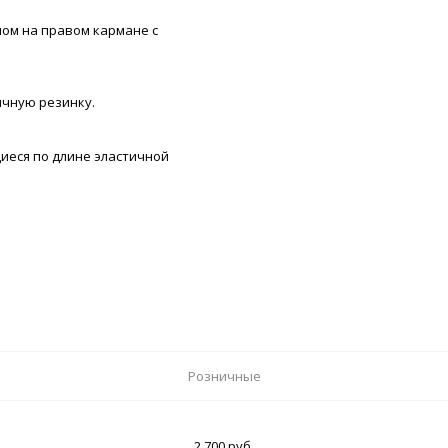
ом на правом кармане с
ичную резинку.
щиеся по длине эластичной
Розничные
2 700 руб.