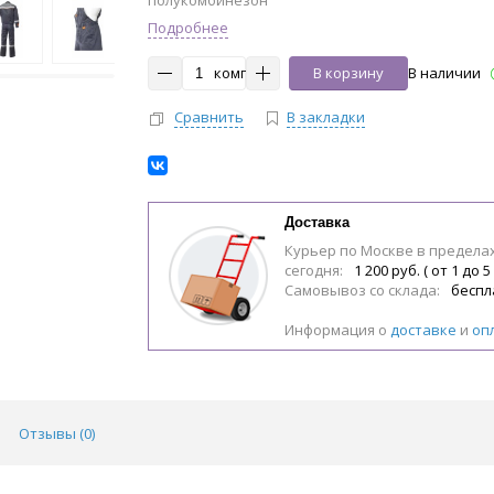
полукомбинезон
Подробнее
комп
В корзину
В наличии
Сравнить
В закладки
Доставка
Курьер по Москве в предела
сегодня:
1 200 руб. ( от 1 до 5
Самовывоз со склада:
беспл
Информация о
доставке
и
оп
Отзывы (
0
)