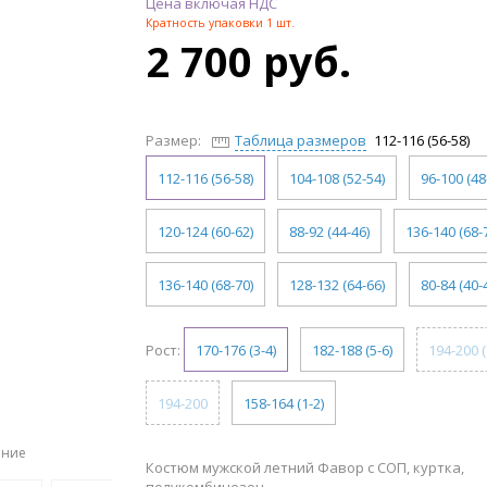
Цена включая НДС
Кратность упаковки 1 шт.
2 700 руб.
Размер:
Таблица размеров
112-116 (56-58)
112-116 (56-58)
104-108 (52-54)
96-100 (48
120-124 (60-62)
88-92 (44-46)
136-140 (68-
136-140 (68-70)
128-132 (64-66)
80-84 (40-
Рост:
170-176 (3-4)
182-188 (5-6)
194-200 (
194-200
158-164 (1-2)
ение
Костюм мужской летний Фавор с СОП, куртка,