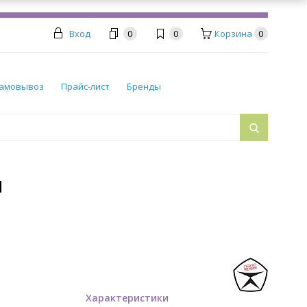
Вход
0
0
Корзина
0
амовывоз
Прайс-лист
Бренды
Н
Характеристики