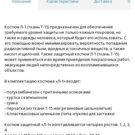
Описание
Характеристики
Доставка
Отз
Костюм Л-1 (ткань Т-15) предназначен для обеспечения
требуемого уровня защиты не только кожных покровов, но
также и одежды человека, который будет его использовать. С
его помощью можно минимизировать вероятность попадания
радиоактивной пыли, вредных и токсичных веществ, а также
кислот и щелочей. Также защитный костюм Л-1 (ткань Т-15)
может применяться и во время проведения покрасочных работ,
эвакуации людей непосредственно из воспламенившихся
объектов.
В комплектацию костюма «Л-1» входят:
- полукомбинезон с притачными осоюзками
- куртка с капюшоном
- сумка
- перчатки (из ткани Т-15 или резиновые цельнолитые)
- 6 пластмассовых шпеньков (типа «пукля») для застежки
Костюм защитный «Л-1» изготавливается четырех ростов: 1, 2, 3,
4.