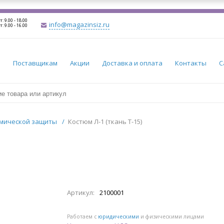
т: 9.00 - 18.00
info@magazinsiz.ru
т: 9.00 - 16.00
и
Поставщикам
Акции
Доставка и оплата
Контакты
С
мической защиты
/
Костюм Л-1 (ткань Т-15)
Артикул:
2100001
Работаем с
юридическими
и физическими лицами