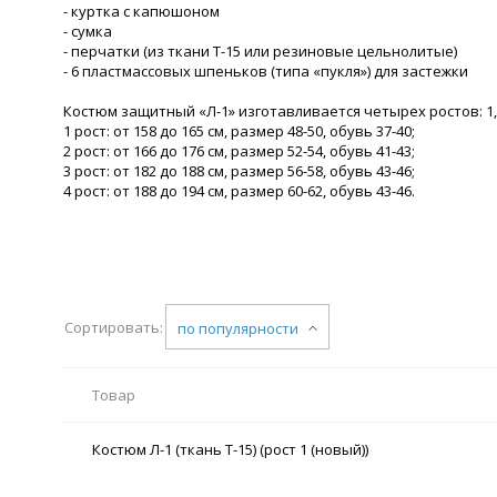
- куртка с капюшоном
- сумка
- перчатки (из ткани Т-15 или резиновые цельнолитые)
- 6 пластмассовых шпеньков (типа «пукля») для застежки
Костюм защитный «Л-1» изготавливается четырех ростов: 1, 2,
1 рост: от 158 до 165 см, размер 48-50, обувь 37-40;
2 рост: от 166 до 176 см, размер 52-54, обувь 41-43;
3 рост: от 182 до 188 см, размер 56-58, обувь 43-46;
4 рост: от 188 до 194 см, размер 60-62, обувь 43-46.
Сортировать:
по популярности
Товар
Костюм Л-1 (ткань Т-15) (рост 1 (новый))