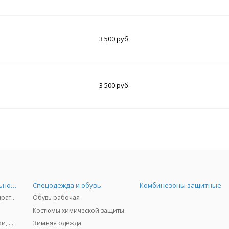
3 500 руб.
3 500 руб.
Средства индивидуальной защиты
Спецодежда и обувь
Комбинезоны защитные
Защита дыхания - респираторы, противогазы, фильтры, дозиметры
Обувь рабочая
Костюмы химической защиты
Защита глаз и лица - очки, щитки
Зимняя одежда