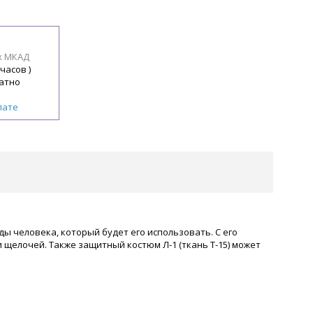
х МКАД
 часов )
атно
лате
ды человека, который будет его использовать. С его
щелочей. Также защитный костюм Л-1 (ткань Т-15) может