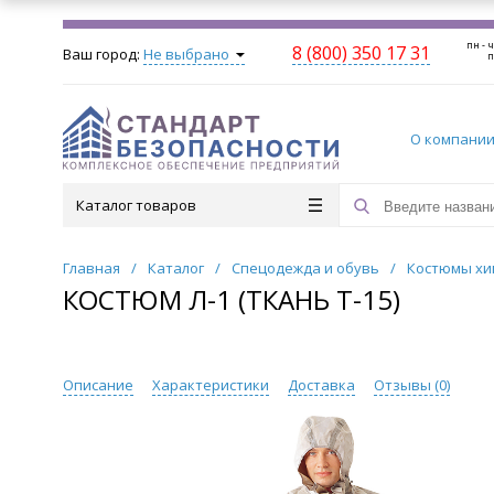
пн - ч
8 (800) 350 17 31
Ваш город:
Не выбрано
п
О компани
Каталог товаров
Главная
/
Каталог
/
Спецодежда и обувь
/
Костюмы хи
КОСТЮМ Л-1 (ТКАНЬ Т-15)
Описание
Характеристики
Доставка
Отзывы (
0
)