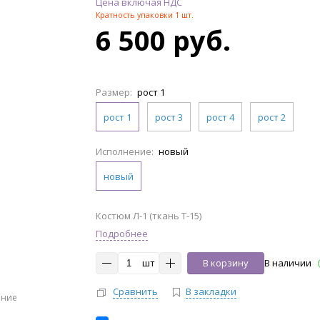
Цена включая НДС
Кратность упаковки 1 шт.
6 500 руб.
Размер:
рост 1
рост 1
рост 3
рост 4
рост 2
Исполнение:
новый
новый
Костюм Л-1 (ткань Т-15)
Подробнее
шт
В корзину
В наличии
Сравнить
В закладки
ение