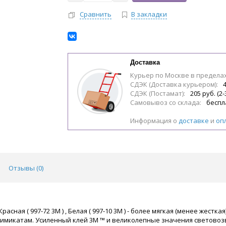
Сравнить
В закладки
Доставка
Курьер по Москве в предела
СДЭК (Доставка курьером):
4
СДЭК (Постамат):
205 руб. (2-
Самовывоз со склада:
беспл
Информация о
доставке
и
оп
Отзывы (
0
)
асная ( 997-72 3М ) , Белая ( 997-10 3М ) - более мягкая (менее жестк
имикатам. Усиленный клей 3M ™ и великолепные значения световоз