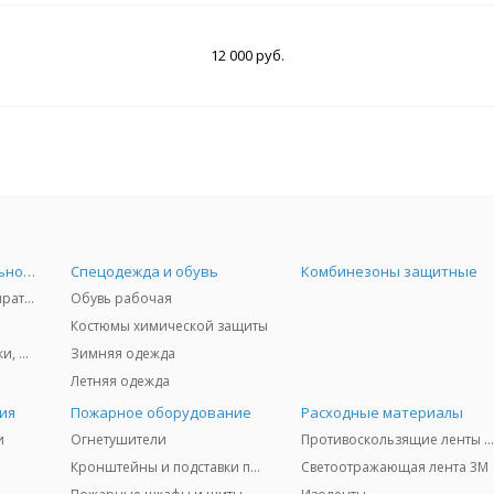
12 000 руб.
Средства индивидуальной защиты
Спецодежда и обувь
Комбинезоны защитные
Защита дыхания - респираторы, противогазы, фильтры, дозиметры
Обувь рабочая
Костюмы химической защиты
Защита глаз и лица - очки, щитки
Зимняя одежда
Летняя одежда
ия
Пожарное оборудование
Расходные материалы
и
Огнетушители
Противоскользящие ленты 3
Кронштейны и подставки под огнетушители
Светоотражающая лента 3M