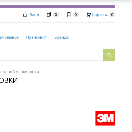
Вход
0
0
Корзина
0
амовывоз
Прайс-лист
Бренды
онтурной маркировки
РОВКИ