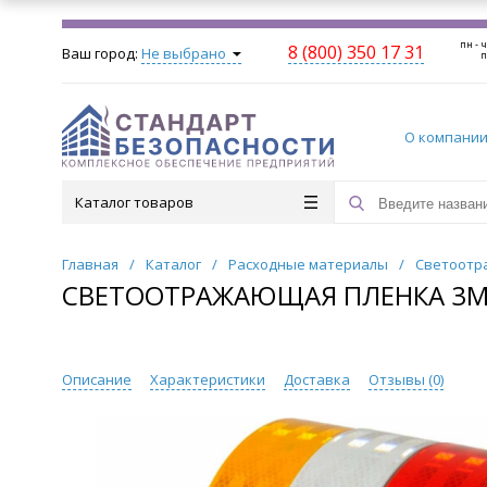
пн - ч
8 (800) 350 17 31
Ваш город:
Не выбрано
п
О компани
Каталог товаров
Главная
/
Каталог
/
Расходные материалы
/
Светоотр
СВЕТООТРАЖАЮЩАЯ ПЛЕНКА 3М 
Описание
Характеристики
Доставка
Отзывы (
0
)