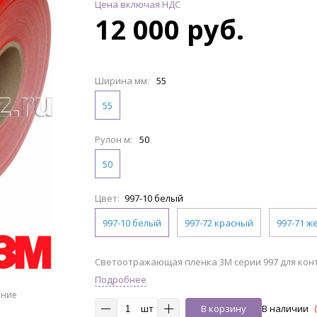
Цена включая НДС
12 000 руб.
Ширина мм:
55
55
Рулон м:
50
50
Цвет:
997-10 белый
997-10 белый
997-72 красный
997-71 ж
Светоотражающая пленка 3М серии 997 для кон
Подробнее
ение
шт
В корзину
В наличии