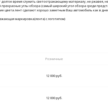
долгое время служить светоотражающему материалу, не ржавея, не 
А прекрасные углы обзора (самый широкий угол обзора среди предст
е цвета лент сделают хорошо заметным Ваш автомобиль как в дневн
ажающая маркировка(лента) с логотипом)
Розничные
12 000 руб.
12 000 руб.