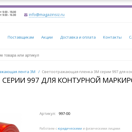
т: 9.00 - 18.00
info@magazinsiz.ru
т: 9.00 - 16.00
и
Поставщикам
Акции
Доставка и оплата
Контакты
С
ажающая лента 3M
/
Светоотражающая пленка 3М серии 997 для к
СЕРИИ 997 ДЛЯ КОНТУРНОЙ МАРКИ
Артикул:
997-00
Работаем с
юридическими
и физическими лицами