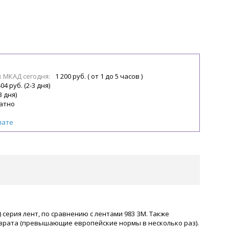
х МКАД сегодня:
1 200 руб. ( от 1 до 5 часов )
04 руб. (2-3 дня)
3 дня)
атно
лате
ая) серия лент, по сравнению с лентами 983 ЗМ. Также
врата (превышающие европейские нормы в несколько раз).