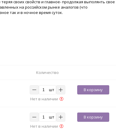
теряя своих свойств и главное- продолжая выполянть свое
авленных на российском рынке аналогов (что
ое так и в ночное время суток.
Количество
шт
В корзину
Нет в наличии
шт
В корзину
Нет в наличии