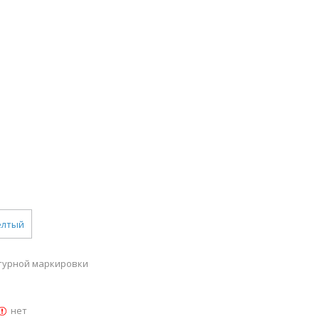
елтый
турной маркировки
нет