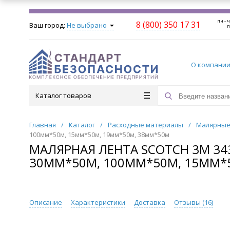
пн - ч
8 (800) 350 17 31
Ваш город:
Не выбрано
п
О компани
Каталог товаров
Главная
/
Каталог
/
Расходные материалы
/
Малярные
100мм*50м, 15мм*50м, 19мм*50м, 38мм*50м
МАЛЯРНАЯ ЛЕНТА SCOTCH 3М 34
30ММ*50М, 100ММ*50М, 15ММ*
Описание
Характеристики
Доставка
Отзывы (
16
)