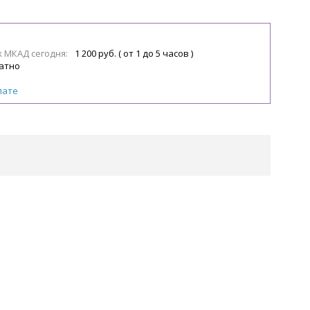
х МКАД сегодня:
1 200 руб. ( от 1 до 5 часов )
атно
лате