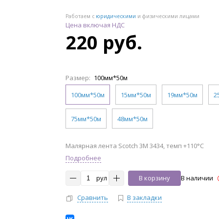
Работаем с
юридическими
и физическими лицами
Цена включая НДС
220 руб.
Размер:
100мм*50м
100мм*50м
15мм*50м
19мм*50м
2
75мм*50м
48мм*50м
Малярная лента Scotch 3М 3434, темп +110°C
Подробнее
рул
В корзину
В наличии
Сравнить
В закладки