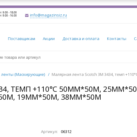
т: 9.00 - 18.00
info@magazinsiz.ru
т: 9.00 - 16.00
и
Поставщикам
Акции
Доставка и оплата
Контакты
С
 ленты (Маскирующие)
/
Малярная лента Scotch 3М 3434, темп +110°
34, ТЕМП +110°C 50ММ*50М, 25ММ*5
50М, 19ММ*50М, 38ММ*50М
Артикул:
06312