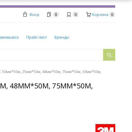
Вход
0
0
Корзина
0
амовывоз
Прайс-лист
Бренды
C 50мм*50м, 25мм*50м, 48мм*50м, 75мм*50м, 30мм*50м,
0М, 48ММ*50М, 75ММ*50М,