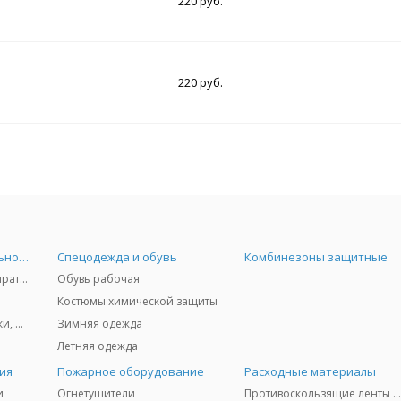
220 руб.
220 руб.
Средства индивидуальной защиты
Спецодежда и обувь
Комбинезоны защитные
Защита дыхания - респираторы, противогазы, фильтры, дозиметры
Обувь рабочая
Костюмы химической защиты
Защита глаз и лица - очки, щитки
Зимняя одежда
Летняя одежда
ия
Пожарное оборудование
Расходные материалы
и
Огнетушители
Противоскользящие ленты 3