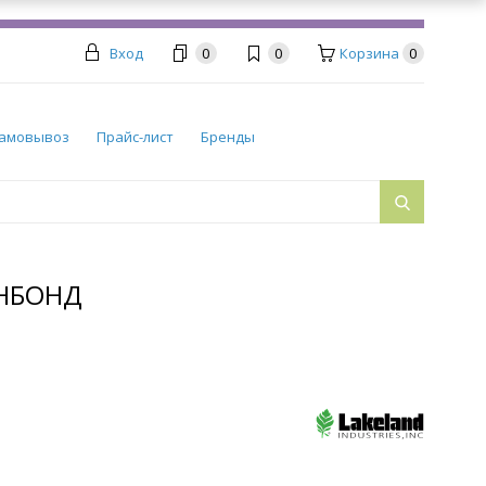
Вход
0
0
Корзина
0
амовывоз
Прайс-лист
Бренды
АНБОНД