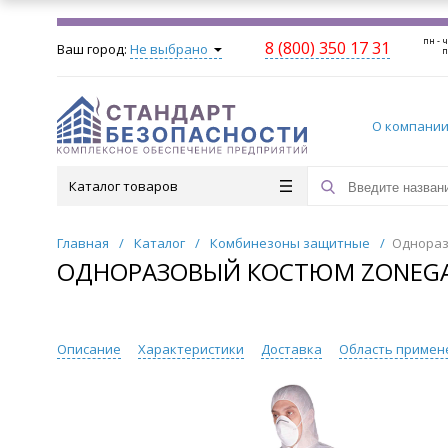
пн - ч
8 (800) 350 17 31
Ваш город:
Не выбрано
п
О компани
Каталог товаров
Главная
/
Каталог
/
Комбинезоны защитные
/
Однораз
ОДНОРАЗОВЫЙ КОСТЮМ ZONEGAR
Описание
Характеристики
Доставка
Область примен