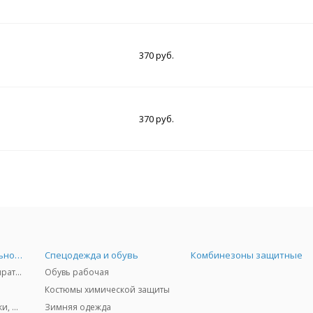
370 руб.
370 руб.
Средства индивидуальной защиты
Спецодежда и обувь
Комбинезоны защитные
Защита дыхания - респираторы, противогазы, фильтры, дозиметры
Обувь рабочая
Костюмы химической защиты
Защита глаз и лица - очки, щитки
Зимняя одежда