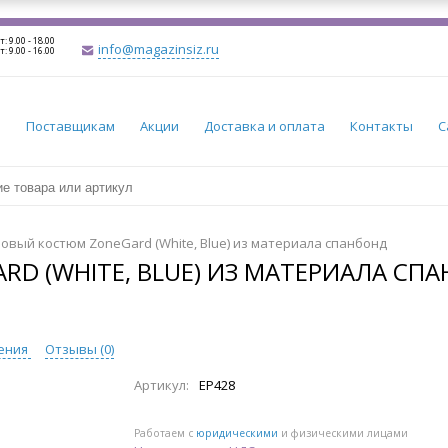
т: 9.00 - 18.00
info@magazinsiz.ru
т: 9.00 - 16.00
и
Поставщикам
Акции
Доставка и оплата
Контакты
С
овый костюм ZoneGard (White, Blue) из материала спанбонд
D (WHITE, BLUE) ИЗ МАТЕРИАЛА СП
ения
Отзывы (
0
)
Артикул:
EP428
Работаем с
юридическими
и физическими лицами