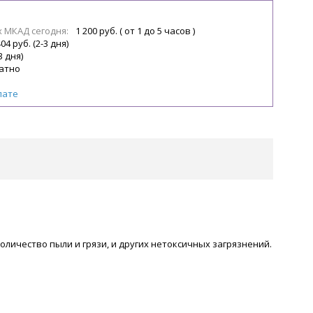
х МКАД сегодня:
1 200 руб. ( от 1 до 5 часов )
04 руб. (2-3 дня)
3 дня)
атно
лате
личество пыли и грязи, и других нетоксичных загрязнений.