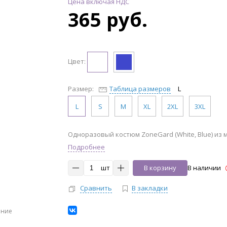
Цена включая НДС
365 руб.
Цвет:
Размер:
Таблица размеров
L
L
S
M
XL
2XL
3XL
Одноразовый костюм ZoneGard (White, Blue) из
Подробнее
шт
В корзину
В наличии
Сравнить
В закладки
ение