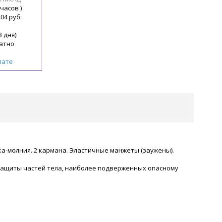
 часов )
404 руб.
3 дня)
атно
лате
ка-молния. 2 кармана. Эластичные манжеты (заужены).
ащиты частей тела, наиболее подверженных опасному