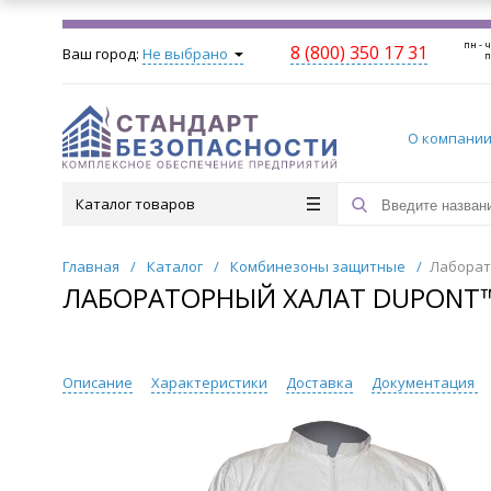
пн - ч
8 (800) 350 17 31
Ваш город:
Не выбрано
п
О компани
Каталог товаров
Главная
/
Каталог
/
Комбинезоны защитные
/
Лаборат
ЛАБОРАТОРНЫЙ ХАЛАТ DUPONT™
Описание
Характеристики
Доставка
Документация