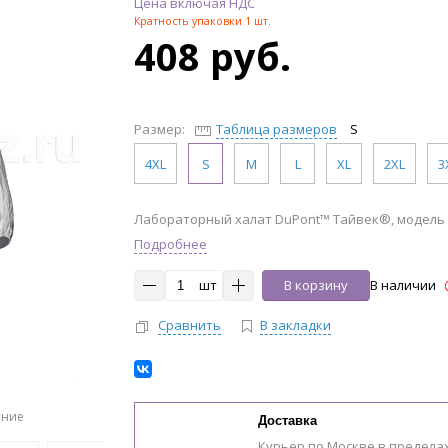
Цена включая НДС
Кратность упаковки 1 шт.
408 руб.
Размер:
Таблица размеров
S
4XL
S
M
L
XL
2XL
3
Лабораторный халат DuPont™ Тайвек®, модель 
Подробнее
шт
В корзину
В наличии
Сравнить
В закладки
ение
Доставка
Курьер по Москве в предела