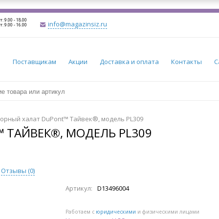
т: 9.00 - 18.00
info@magazinsiz.ru
т: 9.00 - 16.00
и
Поставщикам
Акции
Доставка и оплата
Контакты
С
орный халат DuPont™ Тайвек®, модель PL309
 ТАЙВЕК®, МОДЕЛЬ PL309
Отзывы (
0
)
Артикул:
D13496004
Работаем с
юридическими
и физическими лицами