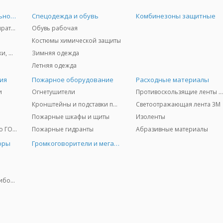
Средства индивидуальной защиты
Спецодежда и обувь
Комбинезоны защитные
Защита дыхания - респираторы, противогазы, фильтры, дозиметры
Обувь рабочая
Костюмы химической защиты
Защита глаз и лица - очки, щитки
Зимняя одежда
Летняя одежда
ия
Пожарное оборудование
Расходные материалы
и
Огнетушители
Противоскользящие ленты 3
Кронштейны и подставки под огнетушители
Светоотражающая лента 3M
Пожарные шкафы и щиты
Изоленты
Медицинское имущество ГО и ЧС
Пожарные гидранты
Абразивные материалы
оры
Громкоговорители и мегафоны
Колориметрические приборы