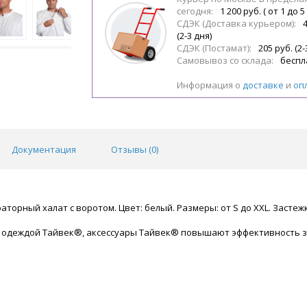
сегодня:
1 200 руб. ( от 1 до 5
СДЭК (Доставка курьером):
(2-3 дня)
СДЭК (Постамат):
205 руб. (2-
Самовывоз со склада:
беспл
Информация о
доставке
и
оп
Документация
Отзывы (
0
)
орный халат с воротом. Цвет: белый. Размеры: от S до XXL. Застеж
 одеждой Тайвек®, аксессуары Тайвек® повышают эффективность з