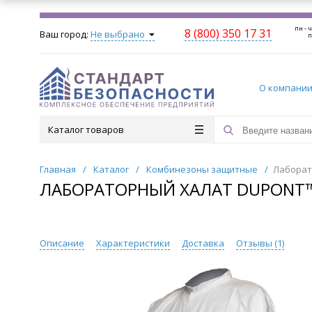
пн - ч
8 (800) 350 17 31
Ваш город:
Не выбрано
п
О компани
Каталог товаров
Главная
/
Каталог
/
Комбинезоны защитные
/
Лаборат
ЛАБОРАТОРНЫЙ ХАЛАТ DUPONT™
Описание
Характеристики
Доставка
Отзывы (
1
)