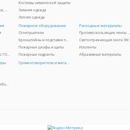
Костюмы химической защиты
Защита глаз и лица - очки, щитки
Зимняя одежда
Летняя одежда
ия
Пожарное оборудование
Расходные материалы
и
Огнетушители
Противоскользящие ленты 3
Кронштейны и подставки под огнетушители
Светоотражающая лента 3M
Пожарные шкафы и щиты
Изоленты
Медицинское имущество ГО и ЧС
Пожарные гидранты
Абразивные материалы
оры
Громкоговорители и мегафоны
Колориметрические приборы