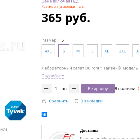
Цена включая НДС
Кратность упаковки 1 шт.
365 руб.
Размер:
S
4XL
S
M
L
XL
2XL
3
Лабораторный халат DuPont™ Тайвек®, модель 
Подробнее
шт
В корзину
В наличии
Сравнить
В закладки
ение
Доставка
Курьер по Москве в предела