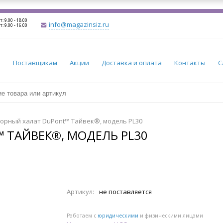
т: 9.00 - 18.00
info@magazinsiz.ru
т: 9.00 - 16.00
и
Поставщикам
Акции
Доставка и оплата
Контакты
С
орный халат DuPont™ Тайвек®, модель PL30
 ТАЙВЕК®, МОДЕЛЬ PL30
Артикул:
не поставляется
Работаем с
юридическими
и физическими лицами