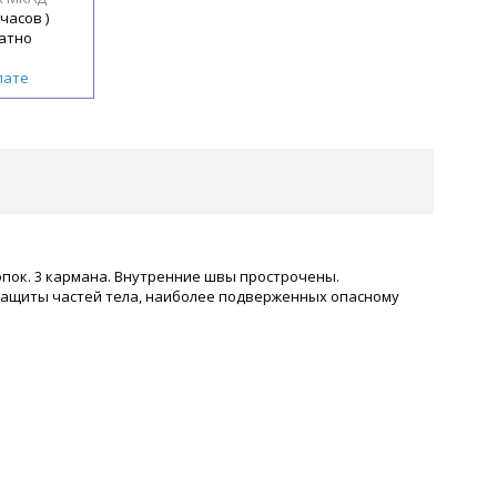
 часов )
атно
лате
опок. 3 кармана. Внутренние швы прострочены.
ащиты частей тела, наиболее подверженных опасному