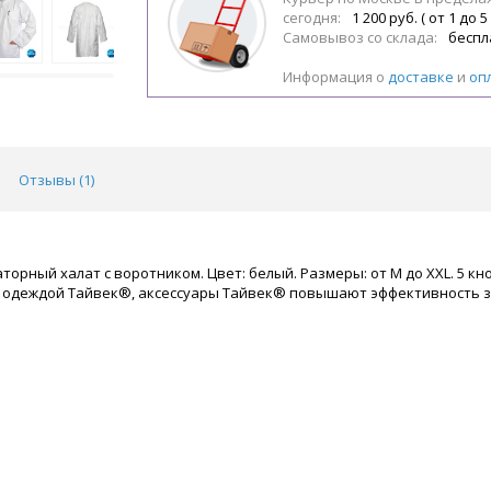
сегодня:
1 200 руб. ( от 1 до 5
Самовывоз со склада:
беспл
Информация о
доставке
и
оп
Отзывы (
1
)
рный халат с воротником. Цвет: белый. Размеры: от М до XXL. 5 кн
 одеждой Тайвек®, аксессуары Тайвек® повышают эффективность з