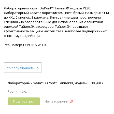
Лабораторный халат DuPont™ Тайвек® модель PL30.
Лабораторный халат с воротником. Цвет: белый. Размеры: от М
до XXL. 5 кнопок. 3 кармана. Внутренние швы прострочены.
Специально разработанные для использования с защитной
одеждой Тайвек®, аксессуары Тайвек® повышают
эффективность защиты частей тела, наиболее подверженных
опасному воздействию.
Рег. номер: TY PL30 S WH 00
по популярности
Лабораторный халат DuPont™ Тайвек®, модель PL30 (4XL)
Розничные:
Подписаться
Нет в наличии