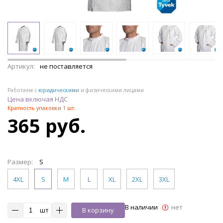
Артикул:
не поставляется
Работаем с
юридическими
и физическими лицами
Цена включая НДС
Кратность упаковки 1 шт.
365 руб.
Размер:
S
4XL
S
M
L
XL
2XL
3XL
В наличии
нет
шт
В корзину