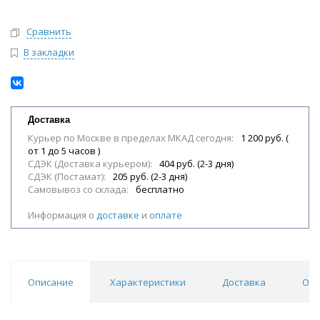
Сравнить
В закладки
Доставка
Курьер по Москве в пределах МКАД сегодня:
1 200 руб. (
от 1 до 5 часов )
СДЭК (Доставка курьером):
404 руб. (2-3 дня)
СДЭК (Постамат):
205 руб. (2-3 дня)
Самовывоз со склада:
бесплатно
Информация о
доставке
и
оплате
Описание
Характеристики
Доставка
Отз