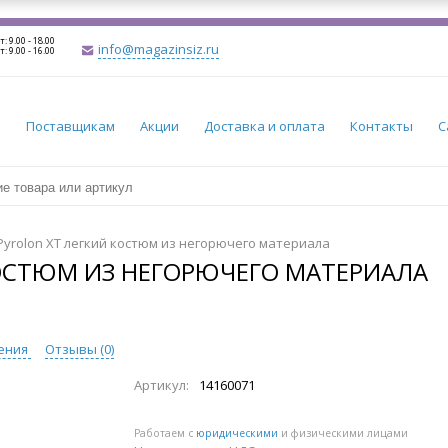
т: 9.00 - 18.00
info@magazinsiz.ru
т: 9.00 - 16.00
и
Поставщикам
Акции
Доставка и оплата
Контакты
С
Pyrolon XT легкий костюм из негорючего материала
ОСТЮМ ИЗ НЕГОРЮЧЕГО МАТЕРИАЛА
ения
Отзывы (
0
)
Артикул:
14160071
Работаем с
юридическими
и физическими лицами