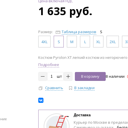
Цена включая НДС
1 635 руб.
Размер:
Таблица размеров
S
4XL
S
M
L
XL
2XL
3
Костюм Pyrolon XT легкий костюм из негорючег
Подробнее
шт
В корзину
В наличии
Сравнить
В закладки
Доставка
ение
Курьер по Москве в предела
Самовывоз со склада:
беспл