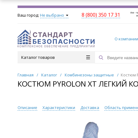
пн - ч
8 (800) 350 17 31
Ваш город:
Не выбрано
п
О компани
Каталог товаров
Главная
/
Каталог
/
Комбинезоны защитные
/
Костюм 
КОСТЮМ PYROLON XT ЛЕГКИЙ К
Описание
Характеристики
Доставка
Область примен