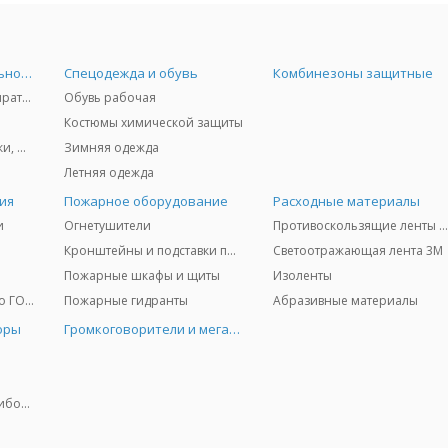
Средства индивидуальной защиты
Спецодежда и обувь
Комбинезоны защитные
Защита дыхания - респираторы, противогазы, фильтры, дозиметры
Обувь рабочая
Костюмы химической защиты
Защита глаз и лица - очки, щитки
Зимняя одежда
Летняя одежда
ия
Пожарное оборудование
Расходные материалы
и
Огнетушители
Противоскользящие ленты 3
Кронштейны и подставки под огнетушители
Светоотражающая лента 3M
Пожарные шкафы и щиты
Изоленты
Медицинское имущество ГО и ЧС
Пожарные гидранты
Абразивные материалы
оры
Громкоговорители и мегафоны
Колориметрические приборы