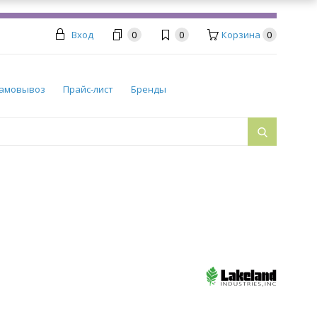
Вход
0
0
Корзина
0
амовывоз
Прайс-лист
Бренды