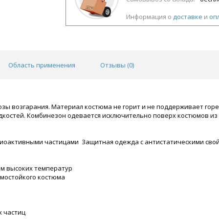
Информация о
доставке
и
оп
Область применения
Отзывы (
0
)
озы возгарания. Материал костюма не горит и не поддерживает горе
идкостей. Комбинезон одевается исключительно поверх костюмов из
иоактивными частицами Защитная одежда с антистатическими свойст
ем высоких температур
рмостойкого костюма
х частиц