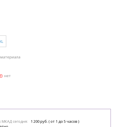
XL
о материала
нет
х МКАД сегодня:
1 200 руб. ( от 1 до 5 часов )
атно