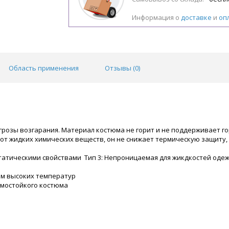
Информация о
доставке
и
оп
Область применения
Отзывы (
0
)
грозы возгарания. Материал костюма не горит и не поддерживает го
т жидких химических веществ, он не снижает термическую защиту, 
татическими свойствами Тип 3: Непроницаемая для жикдкостей оде
ем высоких температур
рмостойкого костюма