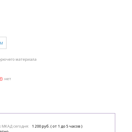
M
горючего материала
нет
х МКАД сегодня:
1 200 руб. ( от 1 до 5 часов )
атно