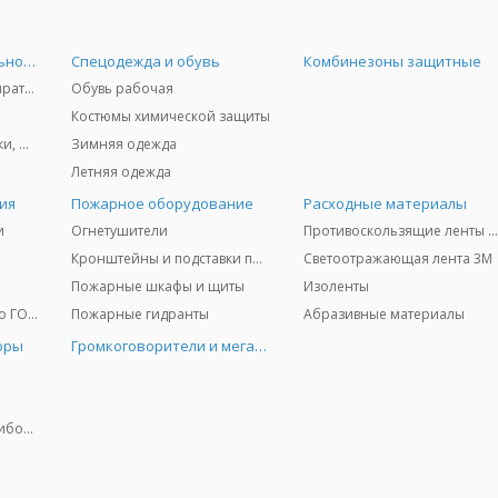
Средства индивидуальной защиты
Спецодежда и обувь
Комбинезоны защитные
Защита дыхания - респираторы, противогазы, фильтры, дозиметры
Обувь рабочая
Костюмы химической защиты
Защита глаз и лица - очки, щитки
Зимняя одежда
Летняя одежда
ия
Пожарное оборудование
Расходные материалы
и
Огнетушители
Противоскользящие ленты 3
Кронштейны и подставки под огнетушители
Светоотражающая лента 3M
Пожарные шкафы и щиты
Изоленты
Медицинское имущество ГО и ЧС
Пожарные гидранты
Абразивные материалы
оры
Громкоговорители и мегафоны
Колориметрические приборы