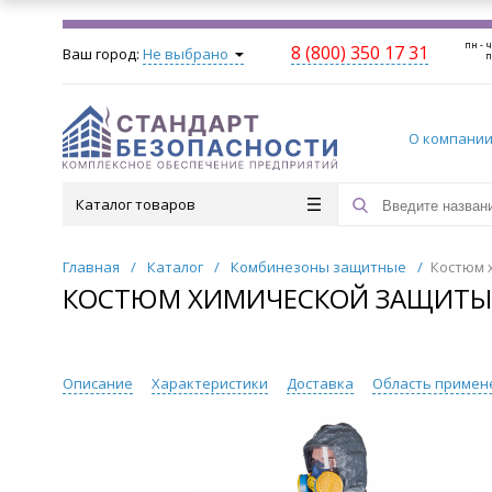
пн - ч
8 (800) 350 17 31
Ваш город:
Не выбрано
п
О компани
Каталог товаров
Главная
/
Каталог
/
Комбинезоны защитные
/
Костюм 
КОСТЮМ ХИМИЧЕСКОЙ ЗАЩИТЫ 
Описание
Характеристики
Доставка
Область примен