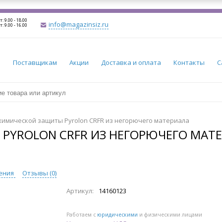
т: 9.00 - 18.00
info@magazinsiz.ru
т: 9.00 - 16.00
и
Поставщикам
Акции
Доставка и оплата
Контакты
С
химической защиты Pyrolon CRFR из негорючего материала
PYROLON CRFR ИЗ НЕГОРЮЧЕГО МАТ
ения
Отзывы (
0
)
Артикул:
14160123
Работаем с
юридическими
и физическими лицами