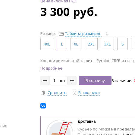
Цена включая НДС
3 300 руб.
Размер:
Таблица размеров
L
4XL
L
XL
2XL
3XL
S
Костюм химической защиты Pyrolon CRFR из не
Подробнее
шт
В корзину
В наличии
Сравнить
В закладки
Доставка
ение
Курьер по Москве в предела
Самовывоз со склада:
беспл