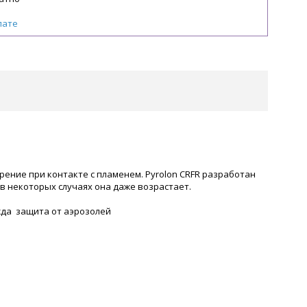
лате
рение при контакте с пламенем. Pyrolon CRFR разработан
в некоторых случаях она даже возрастает.
жда защита от аэрозолей