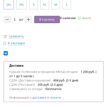
2XL
3XL
S
XL
M
L
В наличии
много
шт
В корзину
Сравнить
В закладки
Доставка
Курьер по Москве в пределах МКАД сегодня:
1 200 руб. (
от 1 до 5 часов )
СДЭК (Доставка курьером):
404 руб. (2-3 дня)
СДЭК (Постамат):
205 руб. (2-3 дня)
Самовывоз со склада:
бесплатно
Информация о
доставке
и
оплате