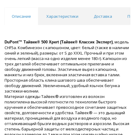
Описание
Характеристики
Доставка
Пох
, модель
DuPont™ Тайвек® 500 Xpert (
Тайвек® Классик Эксперт)
CHF5a. Комбинезон с капюшоном, цвет: белый (также в наличии
синий и зеленый), размеры: от S до XXXL. Прочный и при этом
очень легкий (масса на одно изделие менее 180 г). Капюшон из
трех деталей обеспечивает оптимальное прилегание и
свободу движений головы. Эластичные вырез капюшона,
манжеты и низ брюк, вклеенная эластичная вставка талии.
Просторная область клина шагового шва обеспечивает
свободу движений. Увеличенный, удобный язычок бегунка
застежки-молнии.
Материал одежды Тайвек® изготовлен из волокон
полиэтилена высокой плотности по технологии быстрого
кручения и обеспечивает превосходное сочетание защитных
свойств, долговечности и удобства. Тайвек® — это дышащий
материал, проницаемый для воздуха и водяного пара, но
отталкивающий брызги водных растворов и аэрозоли. Высокая
степень барьерной защиты от мелкодисперсных частиц и
волокон размером до 1 мкм и при этом чрезвычайно низкое