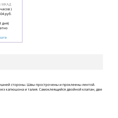
х МКАД
 часов )
404 руб.
3 дня)
атно
лате
нешней стороны. Швы прострочены и проклеены лентой.
рез капюшона и талия. Самоклеящийся двойной клапан, две