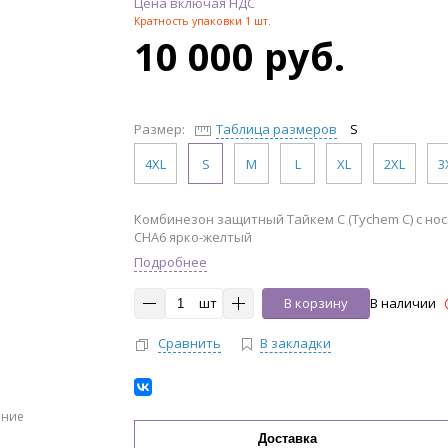
Цена включая НДС
Кратность упаковки 1 шт.
10 000 руб.
Размер:
Таблица размеров
S
4XL
S
M
L
XL
2XL
3
Комбинезон защитный Тайкем С (Tychem C) с но
CHA6 ярко-желтый
Подробнее
шт
В корзину
В наличии
Сравнить
В закладки
ение
Доставка