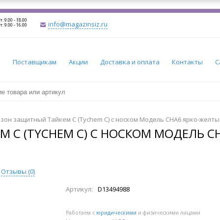
т: 9.00 - 18.00
info@magazinsiz.ru
т: 9.00 - 16.00
и
Поставщикам
Акции
Доставка и оплата
Контакты
С
зон защитный Тайкем С (Tychem C) с носком Модель CHA6 ярко-желты
 С (TYCHEM C) С НОСКОМ МОДЕЛЬ C
Отзывы (
0
)
Артикул:
D13494988
Работаем с
юридическими
и физическими лицами