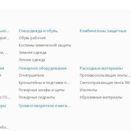
Средства индивидуальной защиты
Спецодежда и обувь
Комбинезоны защитные
Защита дыхания - респираторы, противогазы, фильтры, дозиметры
Обувь рабочая
Костюмы химической защиты
Защита глаз и лица - очки, щитки
Зимняя одежда
Летняя одежда
ия
Пожарное оборудование
Расходные материалы
и
Огнетушители
Противоскользящие ленты 3
Кронштейны и подставки под огнетушители
Светоотражающая лента 3M
Пожарные шкафы и щиты
Изоленты
Медицинское имущество ГО и ЧС
Пожарные гидранты
Абразивные материалы
оры
Громкоговорители и мегафоны
Колориметрические приборы