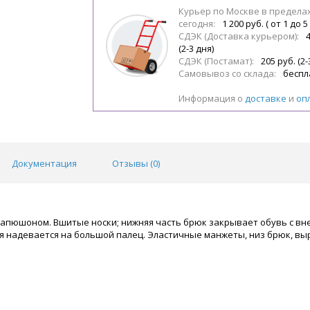
Курьер по Москве в предела
сегодня:
1 200 руб. ( от 1 до 5
СДЭК (Доставка курьером):
(2-3 дня)
СДЭК (Постамат):
205 руб. (2-
Самовывоз со склада:
беспл
Информация о
доставке
и
оп
Документация
Отзывы (
0
)
 капюшоном. Вшитые носки; нижняя часть брюк закрывает обувь с в
я надевается на большой палец. Эластичные манжеты, низ брюк, вы