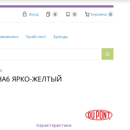
Вход
0
0
Корзина
0
амовывоз
Прайс-лист
Бренды
й
HA6 ЯРКО-ЖЕЛТЫЙ
Характеристики